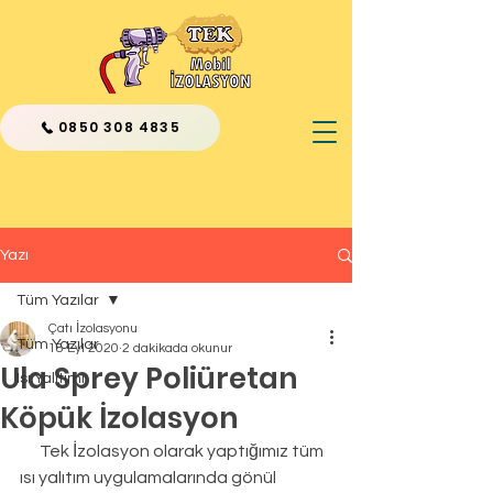
0850 308 4835
Yazı
Tüm Yazılar
Çatı İzolasyonu
Tüm Yazılar
18 Eyl 2020
2 dakikada okunur
Ula Sprey Poliüretan
Isı Yalıtımı
Köpük İzolasyon
      Tek İzolasyon olarak yaptığımız tüm 
ısı yalıtım uygulamalarında gönül 