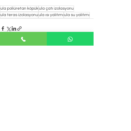
ula poliüretan köpük
ula çatı izolasyonu
ula teras izolasyonu
ula ısı yalıtımı
ula su yalıtımı
Hepsini Gör
Son Yazılar