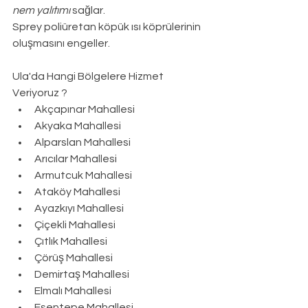
nem yalıtımı
 sağlar.
Sprey poliüretan köpük ısı köprülerinin 
oluşmasını engeller.
Ula
'da Hangi Bölgelere Hizmet 
Veriyoruz ?
Akçapınar Mahallesi
Akyaka Mahallesi
Alparslan Mahallesi
Arıcılar Mahallesi
Armutcuk Mahallesi
Ataköy Mahallesi
Ayazkıyı Mahallesi
Çiçekli Mahallesi
Çıtlık Mahallesi
Çörüş Mahallesi
Demirtaş Mahallesi
Elmalı Mahallesi
Esentepe Mahallesi