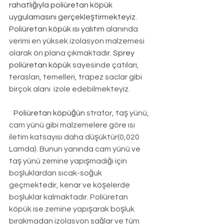
rahatlığıyla poliüretan köpük 
uygulamasını gerçekleştirmekteyiz. 
Poliüretan köpük ısı yalıtım
 alanında 
verimi en yüksek izolasyon malzemesi 
olarak ön plana çıkmaktadır. 
Sprey 
poliüretan köpük
 sayesinde çatıları, 
terasları, temelleri, trapez saclar gibi 
birçok alanı  izole edebilmekteyiz.
Poliüretan köpüğün
 strafor, taş yünü, 
cam yünü gibi malzemelere göre ısı 
iletim katsayısı daha düşüktür(0,020 
Lamda). Bunun yanında cam yünü ve 
taş yünü zemine yapışmadığı için 
boşluklardan sıcak-soğuk 
geçmektedir, kenar ve köşelerde 
boşluklar kalmaktadır. Poliüretan 
köpük ise zemine yapışarak boşluk 
bırakmadan izolasyon sağlar ve tüm 