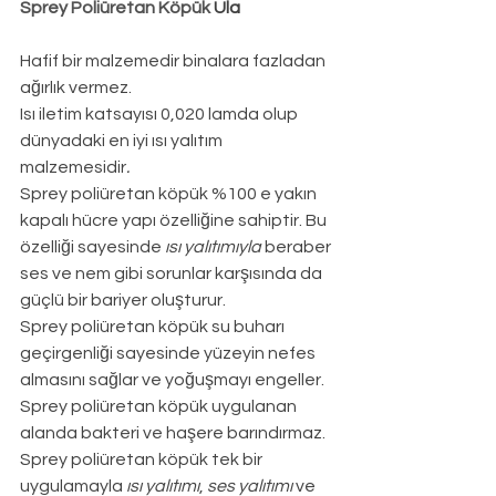
Sprey Poliüretan Köpük 
Ula
Hafif bir malzemedir binalara fazladan 
ağırlık vermez.
Isı iletim katsayısı 0,020 lamda olup 
dünyadaki en iyi ısı yalıtım 
malzemesidir
.
Sprey poliüretan köpük %100 e yakın 
kapalı hücre yapı özelliğine sahiptir. Bu 
özelliği sayesinde 
ısı yalıtımıyla
 beraber 
ses ve nem gibi sorunlar karşısında da 
güçlü bir bariyer oluşturur.
Sprey poliüretan köpük su buharı 
geçirgenliği sayesinde yüzeyin nefes 
almasını sağlar ve yoğuşmayı engeller.
Sprey poliüretan köpük uygulanan 
alanda bakteri ve haşere barındırmaz.
Sprey poliüretan köpük tek bir 
uygulamayla 
ısı yalıtımı
, 
ses yalıtımı
 ve 