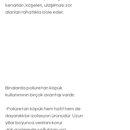
kenarları ,köşeleri, ulaşılması zor 
alanları rahatlıkla izole eder.
Binalarda poliüretan köpük 
kullanımının birçok avantajı vardır;
-Poliüretan köpük hem hafif hem de 
dayanıklı bir izolasyon ürünüdür. Uzun 
yıllar boyunca verimini korur.
-Kış günlerinde soğuktan yaz 