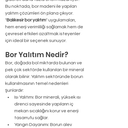
Bu noktada, bor madeni ile yapılan 
yalıtım çözümleri ön plana çıkıyor. 
"
Balıkesir bor yalıtım
" uygulamaları, 
hem enerji verimliliği sağlamak hem de 
çevresel etkileri azaltmak isteyenler 
için ideal bir seçenek sunuyor.
Bor Yalıtım Nedir?
Bor, doğada bol miktarda bulunan ve 
pek çok sektörde kullanılan bir mineral 
olarak bilinir. Yalıtım sektöründe borun 
kullanılmasının temel nedenleri 
şunlardır:
Isı Yalıtımı: Bor minerali, yüksek ısı 
direnci sayesinde yapıların iç 
mekan sıcaklığını korur ve enerji 
tasarrufu sağlar.
Yangın Dayanımı: Borun alev 