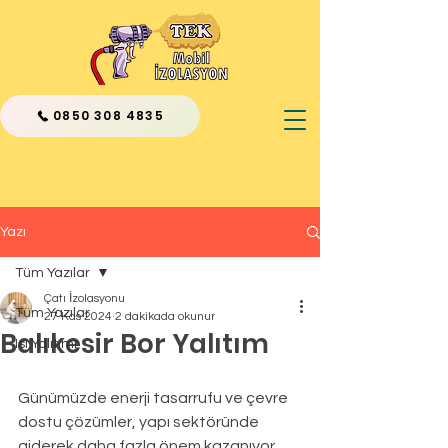
0850 308 4835
Yazı
Tüm Yazılar
Çatı İzolasyonu
Tüm Yazılar
27 Kas 2024
2 dakikada okunur
Balıkesir Bor Yalıtım
Isı Yalıtımı
Günümüzde enerji tasarrufu ve çevre 
dostu çözümler, yapı sektöründe 
giderek daha fazla önem kazanıyor. 