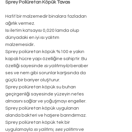
Sprey Poliüretan Köpük 
Tavas
Hafif bir malzemedir binalara fazladan 
ağırlık vermez.
Isı iletim katsayısı 0,020 lamda olup 
dünyadaki en iyi ısı yalıtım 
malzemesidir
.
Sprey poliüretan köpük %100 e yakın 
kapalı hücre yapı özelliğine sahiptir. Bu 
özelliği sayesinde 
ısı yalıtımıyla
 beraber 
ses ve nem gibi sorunlar karşısında da 
güçlü bir bariyer oluşturur.
Sprey poliüretan köpük su buharı 
geçirgenliği sayesinde yüzeyin nefes 
almasını sağlar ve yoğuşmayı engeller.
Sprey poliüretan köpük uygulanan 
alanda bakteri ve haşere barındırmaz.
Sprey poliüretan köpük tek bir 
uygulamayla 
ısı yalıtımı
, 
ses yalıtımı
 ve 