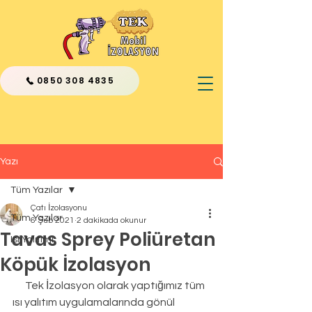
0850 308 4835
Yazı
Tüm Yazılar
Çatı İzolasyonu
Tüm Yazılar
6 Şub 2021
2 dakikada okunur
Tavas Sprey Poliüretan
Isı Yalıtımı
Köpük İzolasyon
      Tek İzolasyon olarak yaptığımız tüm 
ısı yalıtım uygulamalarında gönül 