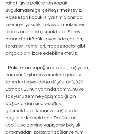
rahatlığıyla poliüretan köpük 
uygulamasını gerçekleştirmekteyiz. 
Poliüretan köpük ısı yalıtım
 alanında 
verimi en yüksek izolasyon malzemesi 
olarak ön plana çıkmaktadır. 
Sprey 
poliüretan köpük
 sayesinde çatıları, 
terasları, temelleri, trapez saclar gibi 
birçok alanı  izole edebilmekteyiz.
Poliüretan köpüğün
 strafor, taş yünü, 
cam yünü gibi malzemelere göre ısı 
iletim katsayısı daha düşüktür(0,020 
Lamda). Bunun yanında cam yünü ve 
taş yünü zemine yapışmadığı için 
boşluklardan sıcak-soğuk 
geçmektedir, kenar ve köşelerde 
boşluklar kalmaktadır. Poliüretan 
köpük ise zemine yapışarak boşluk 
bırakmadan izolasyon sağlar ve tüm 