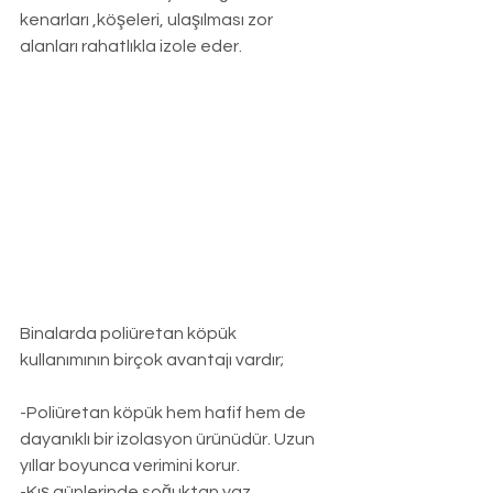
kenarları ,köşeleri, ulaşılması zor 
alanları rahatlıkla izole eder.
Binalarda poliüretan köpük 
kullanımının birçok avantajı vardır;
-Poliüretan köpük hem hafif hem de 
dayanıklı bir izolasyon ürünüdür. Uzun 
yıllar boyunca verimini korur.
-Kış günlerinde soğuktan yaz 