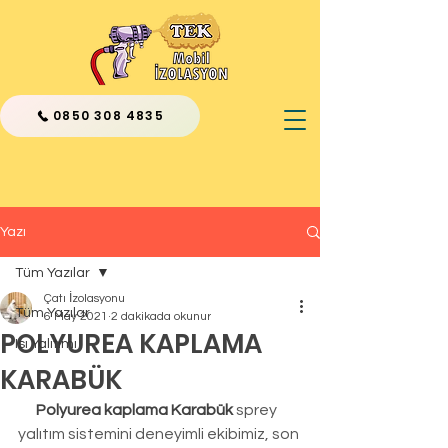
0850 308 4835
Yazı
Tüm Yazılar
Çatı İzolasyonu
Tüm Yazılar
6 May 2021
2 dakikada okunur
POLYUREA KAPLAMA
Isı Yalıtımı
KARABÜK
Polyurea kaplama Karabük 
sprey 
yalıtım sistemini deneyimli ekibimiz, son 