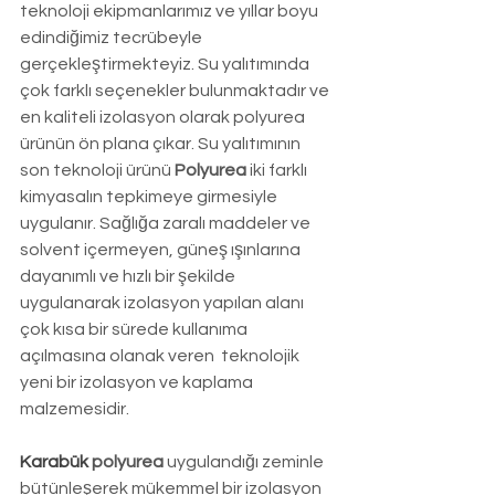
teknoloji ekipmanlarımız ve yıllar boyu 
edindiğimiz tecrübeyle 
gerçekleştirmekteyiz. Su yalıtımında 
çok farklı seçenekler bulunmaktadır ve 
en kaliteli izolasyon olarak polyurea 
ürünün ön plana çıkar. Su yalıtımının 
son teknoloji ürünü 
Polyurea 
iki farklı 
kimyasalın tepkimeye girmesiyle 
uygulanır. Sağlığa zaralı maddeler ve 
solvent içermeyen, güneş ışınlarına 
dayanımlı ve hızlı bir şekilde 
uygulanarak izolasyon yapılan alanı 
çok kısa bir sürede kullanıma 
açılmasına olanak veren  teknolojik 
yeni bir izolasyon ve kaplama 
malzemesidir.
Karabük
 polyurea
 uygulandığı zeminle 
bütünleşerek mükemmel bir izolasyon 