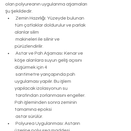
olan polyureanın uygulanma aşamaları 
şu şekildedir.
Zemin Hazırlığı: Yüzeyde bulunan 
tüm çatlaklar doldurulur ve parlak 
alanlar silim 
 makineleri ile silinir ve 
pürüzlendirilir.
Astar ve Pah Aşaması: Kenar ve 
köşe alanlara suyun geliş açısını 
düşürmek için 4 
 santimetre yarıçapında pah 
uygulaması yapılır. Bu işlem 
yapılacak izolasyonun su 
 tarafından zorlanmasını engeller. 
Pah işleminden sonra zeminin 
tamamına epoksi 
 astar sürülür.
Polyurea Uygulanması: Astarın 
üzerine polyurea maddesi 