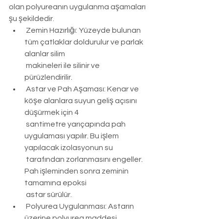
olan polyureanın uygulanma aşamaları 
şu şekildedir.
Zemin Hazırlığı: Yüzeyde bulunan 
tüm çatlaklar doldurulur ve parlak 
alanlar silim 
 makineleri ile silinir ve 
pürüzlendirilir.
Astar ve Pah Aşaması: Kenar ve 
köşe alanlara suyun geliş açısını 
düşürmek için 4 
 santimetre yarıçapında pah 
uygulaması yapılır. Bu işlem 
yapılacak izolasyonun su 
 tarafından zorlanmasını engeller. 
Pah işleminden sonra zeminin 
tamamına epoksi 
 astar sürülür.
Polyurea Uygulanması: Astarın 
üzerine polyurea maddesi 