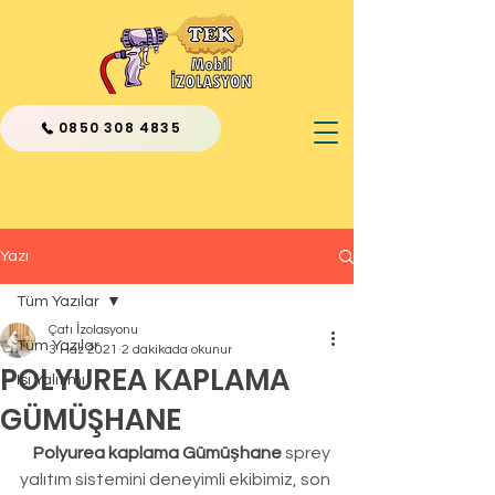
0850 308 4835
Yazı
Tüm Yazılar
Çatı İzolasyonu
Tüm Yazılar
3 Haz 2021
2 dakikada okunur
POLYUREA KAPLAMA
Isı Yalıtımı
GÜMÜŞHANE
Polyurea kaplama Gümüşhane 
sprey 
yalıtım sistemini deneyimli ekibimiz, son 