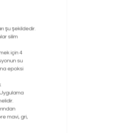
ı şu şekildedir.
ar silim 
ek için 4 
asyonun su 
ına epoksi 
 
. Uygulama 
elidir.
rından 
e mavi, gri, 