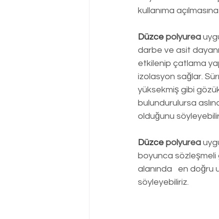
kullanıma açılmasına
Düzce
 polyurea
 uyg
darbe ve asit dayanı
etkilenip çatlama ya
izolasyon sağlar. Sü
yüksekmiş gibi gözü
bulundurulursa aslın
olduğunu söyleyebiliri
Düzce 
polyurea
 uygu
boyunca sözleşmeli g
alanında   en doğru
söyleyebiliriz.