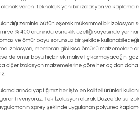
 olanak veren  teknolojik yeni bir izolasyon ve kaplama 
ulandığı zeminle bütünleşerek mükemmel bir izolasyon s
mı ve % 400 oranında esneklik özelliği sayesinde yer ha
pmaz ve ömür boyu sorunsuz bir şekilde kullanabileceğini
rme izolasyon, membran gibi kısa ömürlü malzemelere ora
kse de ömür boyu hiçbir ek maliyet çıkarmayacağını gö
da diğer izolasyon malzemelerine göre her açıdan daha u
z. 
lamalarında yaptığımız her işte en kaliteli ürünleri kullanı
aranti veriyoruz. Tek İzolasyon olarak 
Düzce
'de su izo
 uygulamanın sprey şeklinde uygulanan polyurea kaplam