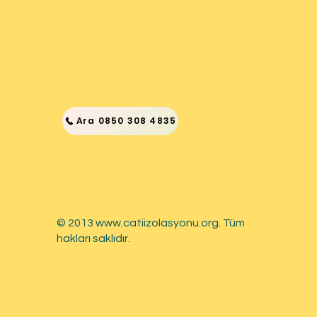
Ara 0850 308 4835
© 2013
www.catiizolasyonu.org
. Tüm
hakları saklıdır.