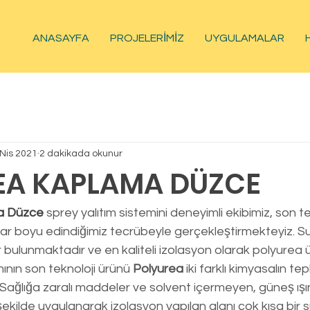
ANASAYFA
PROJELERİMİZ
UYGULAMALAR
 Nis 2021
2 dakikada okunur
EA KAPLAMA DÜZCE
a Düzce
sprey yalıtım sistemini deneyimli ekibimiz, son te
lar boyu edindiğimiz tecrübeyle gerçekleştirmekteyiz. Su
r bulunmaktadır ve en kaliteli izolasyon olarak polyurea 
mının son teknoloji ürünü 
Polyurea 
iki farklı kimyasalın t
 Sağlığa zaralı maddeler ve solvent içermeyen, güneş ışın
r şekilde uygulanarak izolasyon yapılan alanı çok kısa bir 