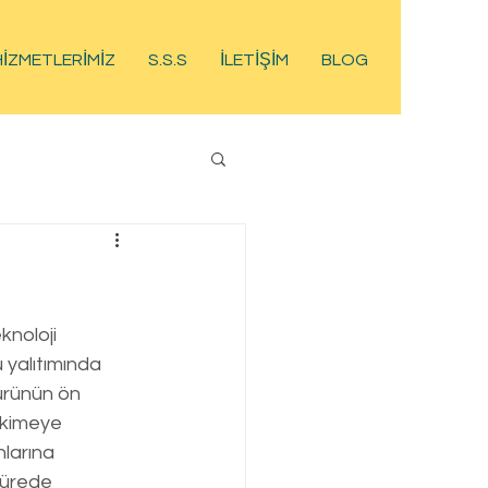
HİZMETLERİMİZ
S.S.S
İLETİŞİM
BLOG
knoloji 
 yalıtımında 
ürünün ön 
epkimeye 
larına 
sürede 