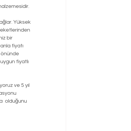
malzemesidir.
ağlar. Yüksek 
reketlerinden 
z bir 
nla fiyatı 
z önünde 
ygun fiyatlı 
yoruz ve 5 yıl 
lasyonu 
a  olduğunu 