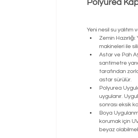
Polyurea Kap
Yeni nesil su yalıtı
Zemin Hazırlığı:
 makineleri ile sil
Astar ve Pah Aş
 santimetre yar
 tarafından zor
 astar sürülür.
Polyurea Uygul
 uygulanır. Uyg
 sonrası eksik ka
Boya Uygulanma
 korumak için UV
 beyaz olabilmek