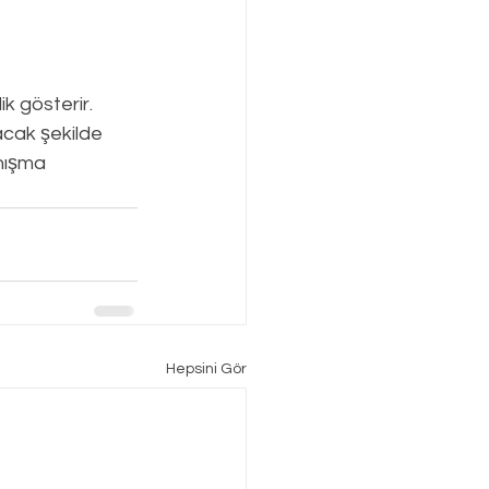
k gösterir.
acak şekilde 
nışma 
Hepsini Gör