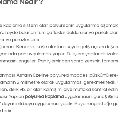
lama Nedir ?
m ve kaplama sistemi olan polyureanın uygulanma aşamalar
 Yüzeyde bulunan tüm çatlaklar doldurulur ve parlak alanl
inir ve pürüzlendirilir.
aması: Kenar ve köşe alanlara suyun geliş açısını düşürm
ıçapında pah uygulaması yapılır. Bu işlem yapılacak izol
lanmasını engeller. Pah işleminden sonra zeminin tamam
anması: Astarın üzerine polyurea maddesi püskürtülerek
ulamanın 2 milimetre olarak uygulanması gerekmektedir
lan, delik vb. bir alan kalmış mı diye mutlaka kontrol edilm
sı: Yapılan 
polyurea kaplama 
uygulamasını güneş ışınla
 dayanımlı boya uygulaması yapılır. Boya rengi isteğe gör
tedir.