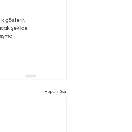
k gösterir.
acak şekilde 
nışma 
Hepsini Gör