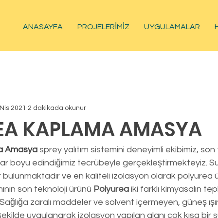
ANASAYFA
PROJELERİMİZ
UYGULAMALAR
 Nis 2021
2 dakikada okunur
EA KAPLAMA AMASYA
ma Amasya
sprey yalıtım sistemini deneyimli ekibimiz, son 
lar boyu edindiğimiz tecrübeyle gerçekleştirmekteyiz. Su
r bulunmaktadır ve en kaliteli izolasyon olarak polyurea 
mının son teknoloji ürünü 
Polyurea 
iki farklı kimyasalın t
 Sağlığa zaralı maddeler ve solvent içermeyen, güneş ışın
r şekilde uygulanarak izolasyon yapılan alanı çok kısa bir 