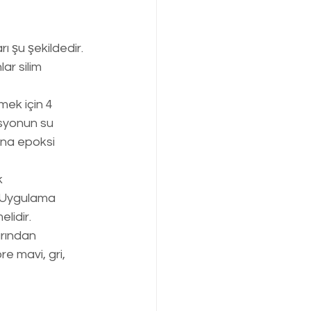
ı şu şekildedir.
ar silim 
ek için 4 
asyonun su 
ına epoksi 
 
. Uygulama 
elidir.
rından 
e mavi, gri, 