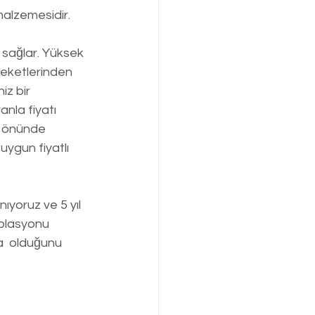
malzemesidir.
sağlar. Yüksek 
reketlerinden 
z bir 
nla fiyatı 
z önünde 
ygun fiyatlı 
nıyoruz ve 5 yıl 
zolasyonu 
  olduğunu 