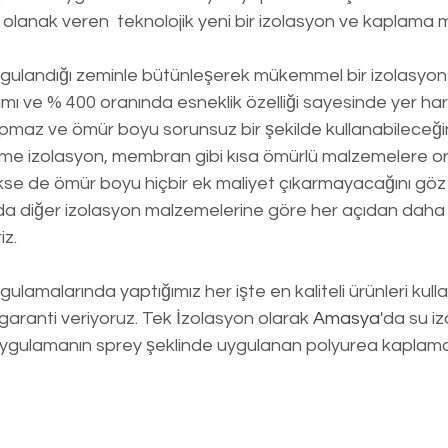
 olanak veren  teknolojik yeni bir izolasyon ve kaplama 
ygulandığı zeminle bütünleşerek mükemmel bir izolasyon 
mı ve % 400 oranında esneklik özelliği sayesinde yer ha
pmaz ve ömür boyu sorunsuz bir şekilde kullanabileceğini
rme izolasyon, membran gibi kısa ömürlü malzemelere ora
kse de ömür boyu hiçbir ek maliyet çıkarmayacağını gö
da diğer izolasyon malzemelerine göre her açıdan daha u
z. 
gulamalarında yaptığımız her işte en kaliteli ürünleri kulla
aranti veriyoruz. Tek İzolasyon olarak 
Amasya
'da su i
uygulamanın sprey şeklinde uygulanan polyurea kaplama