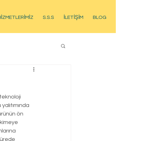
HİZMETLERİMİZ
S.S.S
İLETİŞİM
BLOG
teknoloji 
 yalıtımında 
ürünün ön 
epkimeye 
larına 
sürede 