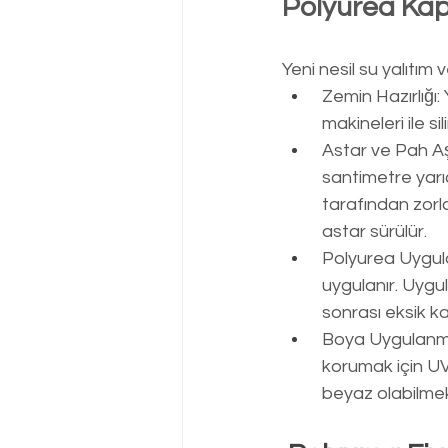
Polyurea Kap
Yeni nesil su yalıtı
Zemin Hazırlığı:
 makineleri ile sil
Astar ve Pah Aş
 santimetre yar
 tarafından zor
 astar sürülür.
Polyurea Uygul
 uygulanır. Uyg
 sonrası eksik ka
Boya Uygulanma
 korumak için UV
 beyaz olabilmek