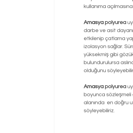
kullanıma açılmasına
Amasya
 polyurea
 u
darbe ve asit dayanı
etkilenip çatlama ya
izolasyon sağlar. Sü
yüksekmiş gibi gözü
bulundurulursa aslın
olduğunu söyleyebiliri
Amasya 
polyurea
 uy
boyunca sözleşmeli g
alanında  en doğru 
söyleyebiliriz.