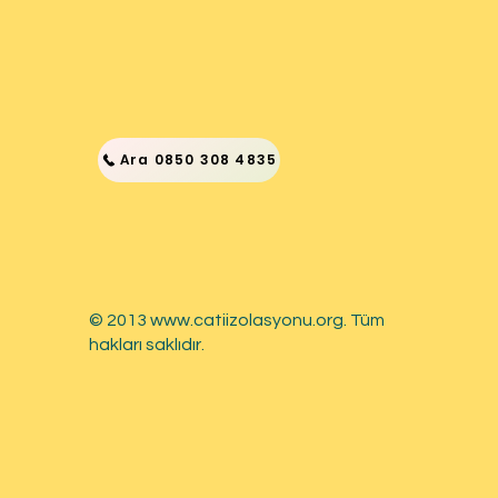
Ara 0850 308 4835
© 2013
www.catiizolasyonu.org
. Tüm
hakları saklıdır.