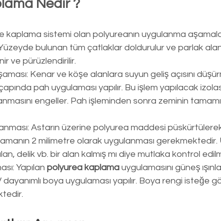
lama Nedir ?
m ve kaplama sistemi olan polyureanın uygulanma aşamalar
 Yüzeyde bulunan tüm çatlaklar doldurulur ve parlak alanl
inir ve pürüzlendirilir.
aması: Kenar ve köşe alanlara suyun geliş açısını düşürm
ıçapında pah uygulaması yapılır. Bu işlem yapılacak izol
lanmasını engeller. Pah işleminden sonra zeminin tamam
anması: Astarın üzerine polyurea maddesi püskürtülerek
ulamanın 2 milimetre olarak uygulanması gerekmektedir
lan, delik vb. bir alan kalmış mı diye mutlaka kontrol edilm
sı: Yapılan 
polyurea kaplama 
uygulamasını güneş ışınla
 dayanımlı boya uygulaması yapılır. Boya rengi isteğe gör
tedir.