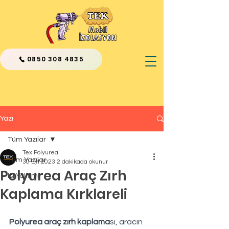
0850 308 4835
Yazı
Tüm Yazılar
Tex Polyurea
Tüm Yazılar
30 Eyl 2023
2 dakikada okunur
Polyurea Araç Zırh
Isı Yalıtımı
Kaplama Kırklareli
Polyurea araç zırh kaplama
sı, aracın 