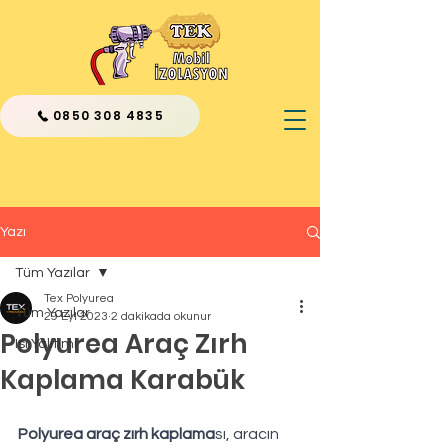
0850 308 4835
Yazı
Tüm Yazılar
Tex Polyurea
Tüm Yazılar
29 Eyl 2023
2 dakikada okunur
Polyurea Araç Zırh
Isı Yalıtımı
Kaplama Karabük
Polyurea araç zırh kaplama
sı, aracın 