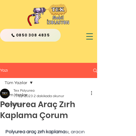
0850 308 4835
Yazı
Tüm Yazılar
Tex Polyurea
Tüm Yazılar
17 Eyl 2023
2 dakikada okunur
Polyurea Araç Zırh
Isı Yalıtımı
Kaplama Çorum
Polyurea araç zırh kaplama
sı, aracın 