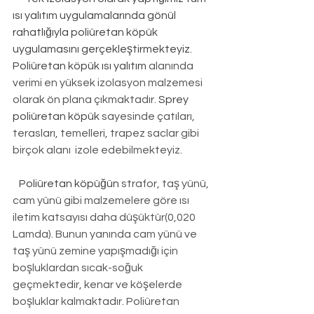
ısı yalıtım uygulamalarında gönül 
rahatlığıyla poliüretan köpük 
uygulamasını gerçekleştirmekteyiz. 
Poliüretan köpük ısı yalıtım
 alanında 
verimi en yüksek izolasyon malzemesi 
olarak ön plana çıkmaktadır. 
Sprey 
poliüretan köpük
 sayesinde çatıları, 
terasları, temelleri, trapez saclar gibi 
birçok alanı  izole edebilmekteyiz.
Poliüretan köpüğün
 strafor, taş yünü, 
cam yünü gibi malzemelere göre ısı 
iletim katsayısı daha düşüktür(0,020 
Lamda). Bunun yanında cam yünü ve 
taş yünü zemine yapışmadığı için 
boşluklardan sıcak-soğuk 
geçmektedir, kenar ve köşelerde 
boşluklar kalmaktadır. Poliüretan 