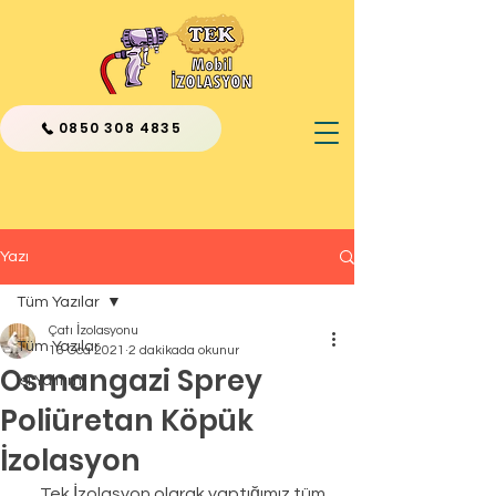
0850 308 4835
Yazı
Tüm Yazılar
Çatı İzolasyonu
Tüm Yazılar
16 Oca 2021
2 dakikada okunur
Osmangazi Sprey
Isı Yalıtımı
Poliüretan Köpük
İzolasyon
      Tek İzolasyon olarak yaptığımız tüm 