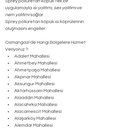
Sprey poliüretan köpük tek bir 
uygulamayla 
ısı yalıtımı
, 
ses yalıtımı
 ve 
nem yalıtımı
 sağlar.
Sprey poliüretan köpük ısı köprülerinin 
oluşmasını engeller.
Osmangazi
'de Hangi Bölgelere Hizmet 
Veriyoruz ?
Adalet Mahallesi
Ahmetbey Mahallesi
Ahmetpaşa Mahallesi
Akpınar Mahallesi
Aksungur Mahallesi
Aktarhüssam Mahallesi
Alaaddin Mahallesi
Alacahırka Mahallesi
Alacamescit Mahallesi
Alaşarköy Mahallesi
Alemdar Mahallesi