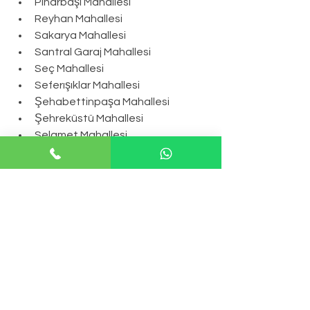
Pınarbaşı Mahallesi
Reyhan Mahallesi
Sakarya Mahallesi
Santral Garaj Mahallesi
Seç Mahallesi
Seferışıklar Mahallesi
Şehabettinpaşa Mahallesi
Şehreküstü Mahallesi
Selamet Mahallesi
Selçukgazi Mahallesi
Selimiye Mahallesi
Sırameşeler Mahallesi
Soğanlı Mahallesi
Soğukkuyu Mahallesi
Soğukpınar Mahallesi
Süleymaniye Mahallesi
Tahtakale Mahallesi
Tayakadın Mahallesi
Tuna Mahallesi