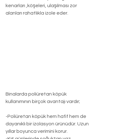
kenarları ,köşeleri, ulaşılması zor 
alanları rahatlıkla izole eder.
Binalarda poliüretan köpük 
kullanımının birçok avantajı vardır;
-Poliüretan köpük hem hafif hem de 
dayanıklı bir izolasyon ürünüdür. Uzun 
yıllar boyunca verimini korur.
-Kış günlerinde soğuktan yaz 