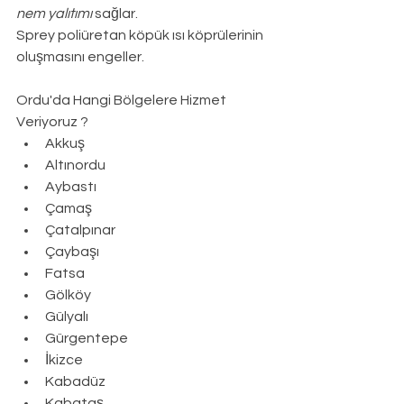
nem yalıtımı
 sağlar.
Sprey poliüretan köpük ısı köprülerinin 
oluşmasını engeller.
Ordu
'da Hangi Bölgelere Hizmet 
Veriyoruz ?
Akkuş
Altınordu
Aybastı
Çamaş
Çatalpınar
Çaybaşı
Fatsa
Gölköy
Gülyalı
Gürgentepe
İkizce
Kabadüz
Kabataş