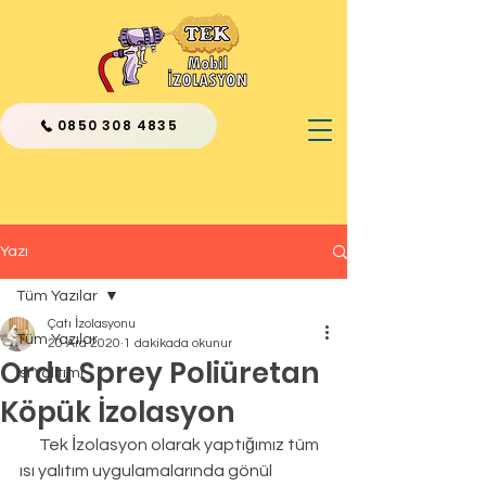
0850 308 4835
Yazı
Tüm Yazılar
Çatı İzolasyonu
Tüm Yazılar
20 Ara 2020
1 dakikada okunur
Ordu Sprey Poliüretan
Isı Yalıtımı
Köpük İzolasyon
      Tek İzolasyon olarak yaptığımız tüm 
ısı yalıtım uygulamalarında gönül 