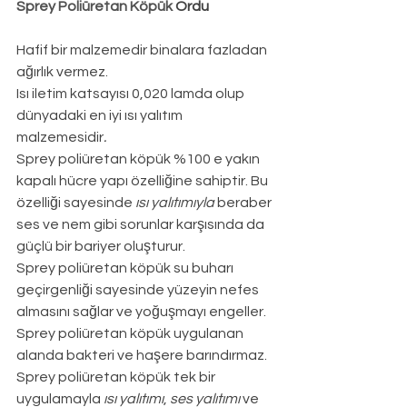
Sprey Poliüretan Köpük 
Ordu
Hafif bir malzemedir binalara fazladan 
ağırlık vermez.
Isı iletim katsayısı 0,020 lamda olup 
dünyadaki en iyi ısı yalıtım 
malzemesidir
.
Sprey poliüretan köpük %100 e yakın 
kapalı hücre yapı özelliğine sahiptir. Bu 
özelliği sayesinde 
ısı yalıtımıyla
 beraber 
ses ve nem gibi sorunlar karşısında da 
güçlü bir bariyer oluşturur.
Sprey poliüretan köpük su buharı 
geçirgenliği sayesinde yüzeyin nefes 
almasını sağlar ve yoğuşmayı engeller.
Sprey poliüretan köpük uygulanan 
alanda bakteri ve haşere barındırmaz.
Sprey poliüretan köpük tek bir 
uygulamayla 
ısı yalıtımı
, 
ses yalıtımı
 ve 