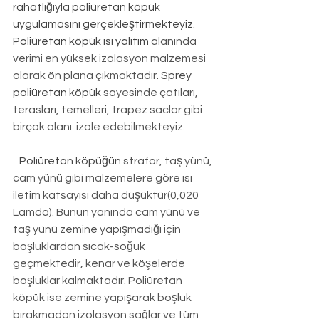
rahatlığıyla poliüretan köpük 
uygulamasını gerçekleştirmekteyiz. 
Poliüretan köpük ısı yalıtım
 alanında 
verimi en yüksek izolasyon malzemesi 
olarak ön plana çıkmaktadır. 
Sprey 
poliüretan köpük
 sayesinde çatıları, 
terasları, temelleri, trapez saclar gibi 
birçok alanı  izole edebilmekteyiz.
Poliüretan köpüğün
 strafor, taş yünü, 
cam yünü gibi malzemelere göre ısı 
iletim katsayısı daha düşüktür(0,020 
Lamda). Bunun yanında cam yünü ve 
taş yünü zemine yapışmadığı için 
boşluklardan sıcak-soğuk 
geçmektedir, kenar ve köşelerde 
boşluklar kalmaktadır. Poliüretan 
köpük ise zemine yapışarak boşluk 
bırakmadan izolasyon sağlar ve tüm 