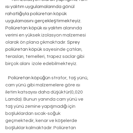
ısı yalıtım uygulamalarında gönül 
rahatlığıyla poliüretan köpük 
uygulamasını gerçekleştirmekteyiz. 
Poliüretan köpük ısı yalıtım
 alanında 
verimi en yüksek izolasyon malzemesi 
olarak ön plana çıkmaktadır. 
Sprey 
poliüretan köpük
 sayesinde çatıları, 
terasları, temelleri, trapez saclar gibi 
birçok alanı  izole edebilmekteyiz.
Poliüretan köpüğün
 strafor, taş yünü, 
cam yünü gibi malzemelere göre ısı 
iletim katsayısı daha düşüktür(0,020 
Lamda). Bunun yanında cam yünü ve 
taş yünü zemine yapışmadığı için 
boşluklardan sıcak-soğuk 
geçmektedir, kenar ve köşelerde 
boşluklar kalmaktadır. Poliüretan 