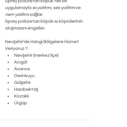
Sprey poliüretan köpük tek bir 
uygulamayla 
ısı yalıtımı
, 
ses yalıtımı
 ve 
nem yalıtımı
 sağlar.
Sprey poliüretan köpük ısı köprülerinin 
oluşmasını engeller.
Nevşehir
'de Hangi Bölgelere Hizmet 
Veriyoruz ?
Nevşehir (merkez ilçe)
Acıgöl
Avanos
Derinkuyu
Gülşehir
Hacıbektaş
Kozaklı
Ürgüp.