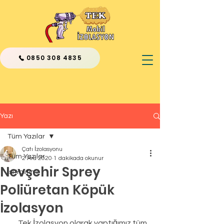
0850 308 4835
Yazı
Tüm Yazılar
Çatı İzolasyonu
Tüm Yazılar
2 Ara 2020
1 dakikada okunur
Nevşehir Sprey
Isı Yalıtımı
Poliüretan Köpük
İzolasyon
      Tek İzolasyon olarak yaptığımız tüm 