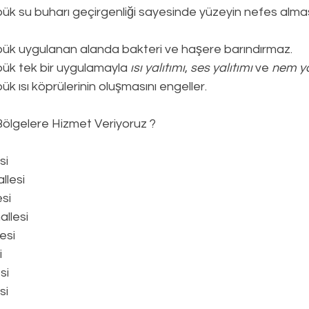
ük su buharı geçirgenliği sayesinde yüzeyin nefes alması
pük uygulanan alanda bakteri ve haşere barındırmaz.
ük tek bir uygulamayla 
ısı yalıtımı
, 
ses yalıtımı
 ve 
nem ya
k ısı köprülerinin oluşmasını engeller.
Bölgelere Hizmet Veriyoruz ?
si
llesi
si
llesi
esi
i
si
si