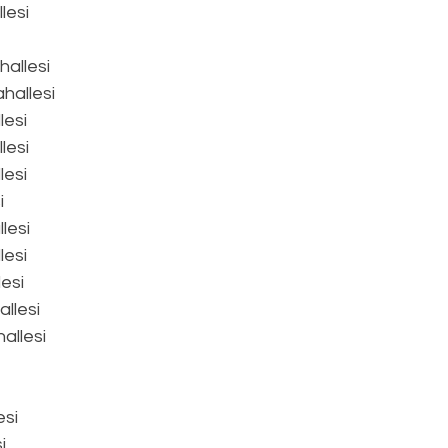
lesi
allesi
hallesi
esi
lesi
lesi
i
lesi
esi
esi
llesi
allesi
esi
i