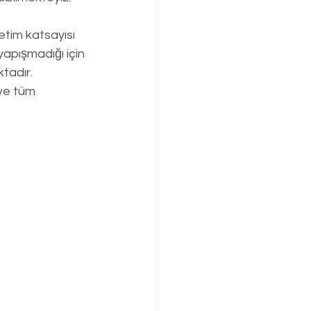
etim katsayısı 
pışmadığı için 
tadır. 
ve tüm 