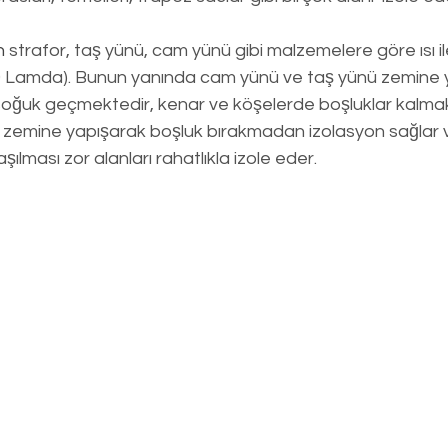
n
 strafor, taş yünü, cam yünü gibi malzemelere göre ısı il
 Lamda). Bunun yanında cam yünü ve taş yünü zemine ya
soğuk geçmektedir, kenar ve köşelerde boşluklar kalmak
e zemine yapışarak boşluk bırakmadan izolasyon sağlar 
aşılması zor alanları rahatlıkla izole eder.