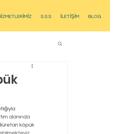
HİZMETLERİMİZ
S.S.S
İLETİŞİM
BLOG
pük
ıtım
 alanında 
liüretan köpük
debilmekteyiz.