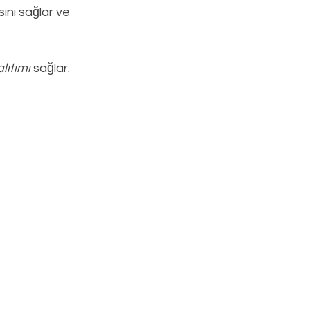
nı sağlar ve 
lıtımı
 sağlar.