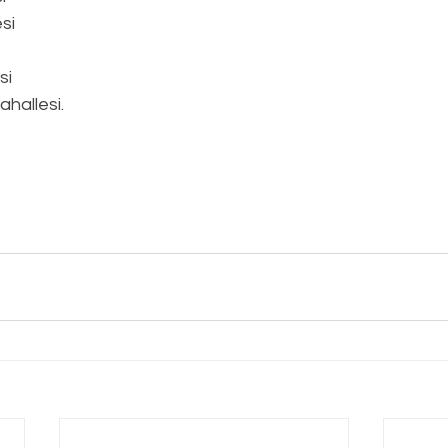
si
si
hallesi.