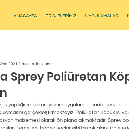
ANASAYFA
PROJELERİMİZ
UYGULAMALAR
 Oca 2021
2 dakikada okunur
 Sprey Poliüretan Kö
on
ulamasını gerçekleştirmekteyiz. Poliüretan köpük ısı yal
lasyon malzemesi olarak ön plana çıkmaktadır. 
Sprey po
rasları, temelleri, trapez saclar gibi birçok alanı  izole e