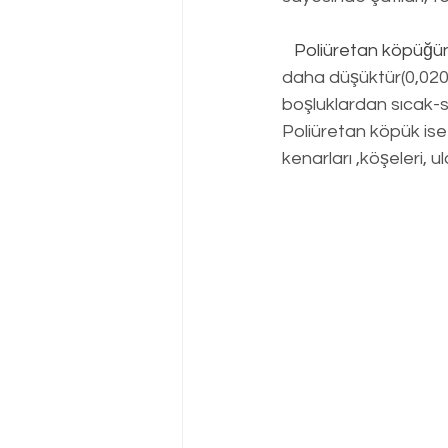
Poliüretan köpüğü
daha düşüktür(0,020
boşluklardan sıcak-
Poliüretan köpük is
kenarları ,köşeleri, ul