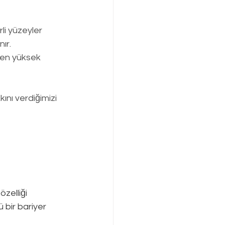
li yüzeyler 
ır.
en yüksek   
nı verdiğimizi 
zelliği 
 bir bariyer 