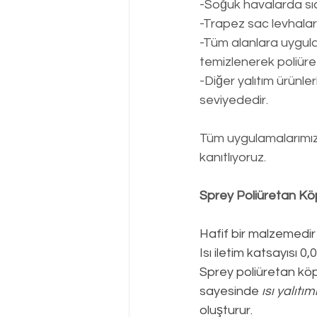
-Soğuk havalarda sı
-Trapez sac levhalar
-Tüm alanlara uygulan
temizlenerek poliüre
-Diğer yalıtım ürünl
seviyededir.
Tüm uygulamalarımızd
kanıtlıyoruz.
Sprey Poliüretan Kö
Hafif bir malzemedir
Isı iletim katsayısı 
Sprey poliüretan köpü
sayesinde 
ısı yalıtım
oluşturur.