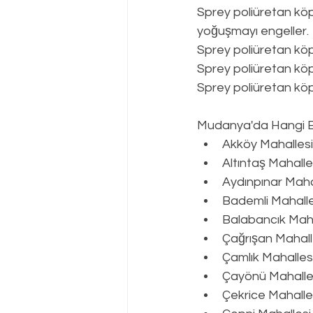
Sprey poliüretan köp
yoğuşmayı engeller.
Sprey poliüretan kö
Sprey poliüretan köp
Sprey poliüretan köpü
Mudanya
'da Hangi 
Akköy Mahallesi
Altıntaş Mahalle
Aydınpınar Maha
Bademli Mahalle
Balabancık Maha
Çağrışan Mahall
Çamlık Mahalles
Çayönü Mahalle
Çekrice Mahalle