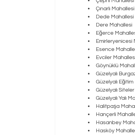
Çepni Mahallesi
Çınarlı Mahallesi
Dede Mahallesi
Dere Mahallesi
Eğerce Mahalle
Emirleryenicesi 
Esence Mahalle
Evciler Mahalles
Göynüklü Mahall
Güzelyalı Burga
Güzelyalı Eğitim
Güzelyalı Sitele
Güzelyalı Yalı Ma
Halitpaşa Mahal
Hançerli Mahall
Hasanbey Mahal
Hasköy Mahalle