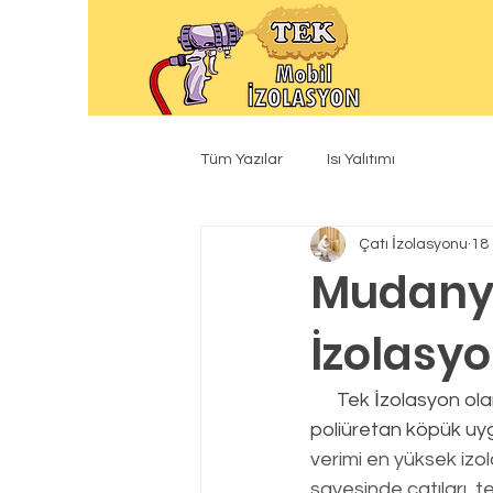
Tüm Yazılar
Isı Yalıtımı
Çatı İzolasyonu
18
Mudanya
İzolasy
      Tek İzolasyon olarak yaptığımız tüm ısı yalıtım uygulamalarında gönül rahatlığıyla 
poliüretan köpük uyg
verimi en yüksek izo
sayesinde çatıları, te