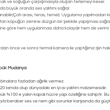
cak ve soğuğun çarpışmasıyla oluşan terlemeyi keser.
da büyük oranda ses yalıtımı sağlar.
abilir(Çatı arası, teras, temel). Uygulama yapılmadan kir
tan köpüğün zemine düzgün bir şekilde yapışması sağlan
erine göre hem uygulanması daha kolaydır hem de verimi 
an önce ve sonra termal kamera ile yaptığımız işin hakkı
pük 
Mudanya
 binalara fazladan ağırlık vermez.
0,020 lamda olup dünyadaki en iyi ısı yalıtım malzemesidir
.
k %100 e yakın kapalı hücre yapı özelliğine sahiptir. Bu ö
ıyla
 beraber ses ve nem gibi sorunlar karşısında da güçlü