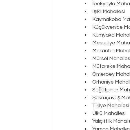
İpekyayla Mahal
Işıklı Mahallesi
Kaymakoba Mah
Küçükyenice Ma
Kumyaka Mahall
Mesudiye Mahal
Mirzaoba Mahal
Mürsel Mahalles
Mütareke Mahal
Ömerbey Mahall
Orhaniye Mahall
Söğütpınar Maha
Şükrüçavuş Mah
Tirilye Mahallesi
Ülkü Mahallesi
Yalıçiftlik Mahall
Yaman Mahalles