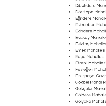
Dibekdere Maha
Dörttepe Mahal
Eğridere Mahall
Ekinanbarı Maha
Ekindere Mahall
Ekizköy Mahalle
Ekiztaş Mahalle
Emek Mahallesi
Epçe Mahallesi
Etrenli Mahalles
Fesleğen Mahall
Firuzpaşa-Gazi
Gökbel Mahalles
Gökçeler Mahall
Göldere Mahalle
Gölyaka Mahalle