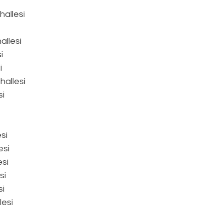
hallesi
llesi
i
i
allesi
si
si
esi
si
si
si
lesi