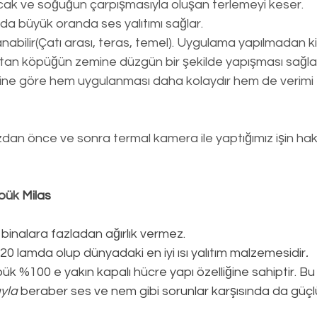
cak ve soğuğun çarpışmasıyla oluşan terlemeyi keser.
da büyük oranda ses yalıtımı sağlar.
abilir(Çatı arası, teras, temel). Uygulama yapılmadan kir
tan köpüğün zemine düzgün bir şekilde yapışması sağlan
erine göre hem uygulanması daha kolaydır hem de verimi 
an önce ve sonra termal kamera ile yaptığımız işin hakkı
pük 
Milas
 binalara fazladan ağırlık vermez.
0,020 lamda olup dünyadaki en iyi ısı yalıtım malzemesidir
.
k %100 e yakın kapalı hücre yapı özelliğine sahiptir. Bu ö
ıyla
 beraber ses ve nem gibi sorunlar karşısında da güçlü