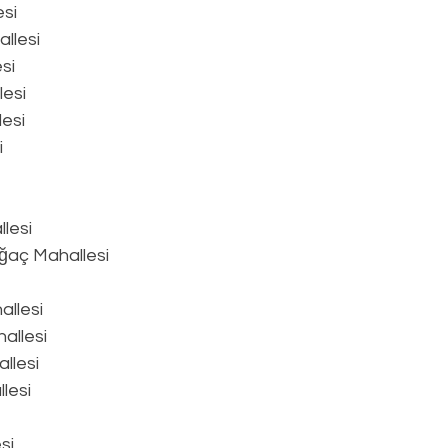
si
llesi
si
lesi
esi
i
lesi
ğaç Mahallesi
llesi
allesi
llesi
lesi
si