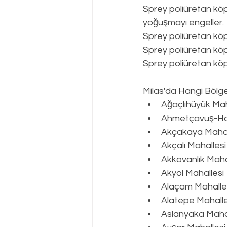
Sprey poliüretan köp
yoğuşmayı engeller.
Sprey poliüretan kö
Sprey poliüretan köp
Sprey poliüretan köpü
Milas
'da Hangi Bölge
Ağaçlıhüyük Mah
Ahmetçavuş-Hayı
Akçakaya Mahal
Akçalı Mahallesi
Akkovanlık Maha
Akyol Mahallesi
Alaçam Mahalle
Alatepe Mahalle
Aslanyaka Maha