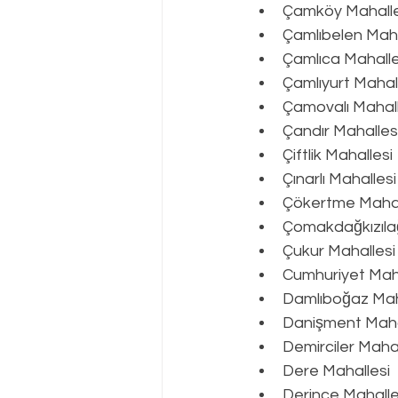
Çamköy Mahalle
Çamlıbelen Maha
Çamlıca Mahalle
Çamlıyurt Mahal
Çamovalı Mahall
Çandır Mahalles
Çiftlik Mahallesi
Çınarlı Mahallesi
Çökertme Mahal
Çomakdağkızıla
Çukur Mahallesi
Cumhuriyet Maha
Damlıboğaz Mah
Danişment Maha
Demirciler Mahal
Dere Mahallesi
Derince Mahalle