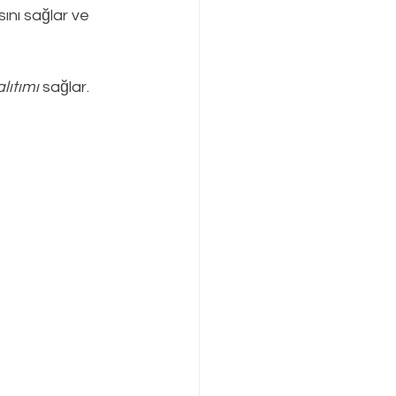
nı sağlar ve 
lıtımı
 sağlar.