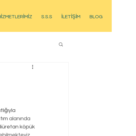
HİZMETLERİMİZ
S.S.S
İLETİŞİM
BLOG
ıtım
 alanında 
liüretan köpük
debilmekteyiz.