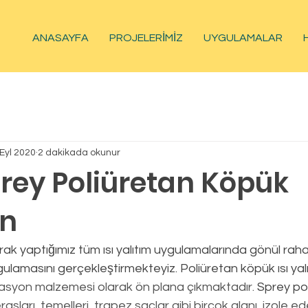
ANASAYFA
PROJELERİMİZ
UYGULAMALAR
Eyl 2020
2 dakikada okunur
prey Poliüretan Köpük
on
ulamasını gerçekleştirmekteyiz. Poliüretan köpük ısı yal
lasyon malzemesi olarak ön plana çıkmaktadır. 
Sprey po
rasları, temelleri, trapez saclar gibi birçok alanı  izole e