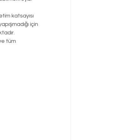
etim katsayısı 
pışmadığı için 
tadır. 
ve tüm 