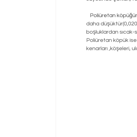
Poliüretan köpüğü
daha düşüktür(0,020
boşluklardan sıcak-
Poliüretan köpük is
kenarları ,köşeleri, ul