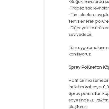
-Soğuk havalarda sı
-Trapez sac levhalar
-Tüm alanlara uygulan
temizlenerek poliüre
-Diğer yalıtım ürünl
seviyededir.
Tüm uygulamalarımızd
kanıtlıyoruz.
Sprey Poliüretan Kö
Hafif bir malzemedir
Isı iletim katsayısı 
Sprey poliüretan köpü
sayesinde 
ısı yalıtım
oluşturur.