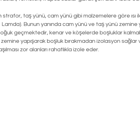
n
 strafor, taş yünü, cam yünü gibi malzemelere göre ısı il
 Lamda). Bunun yanında cam yünü ve taş yünü zemine ya
soğuk geçmektedir, kenar ve köşelerde boşluklar kalmak
e zemine yapışarak boşluk bırakmadan izolasyon sağlar 
aşılması zor alanları rahatlıkla izole eder.