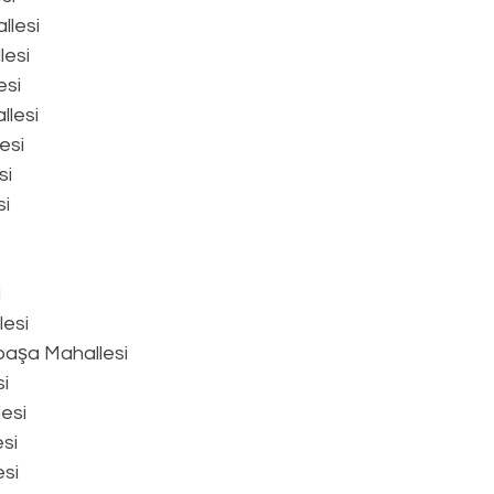
llesi
lesi
esi
llesi
esi
si
si
i
esi
paşa Mahallesi
i
esi
si
si