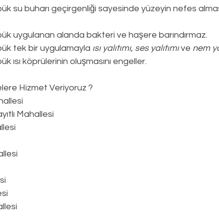
ük su buharı geçirgenliği sayesinde yüzeyin nefes alması
pük uygulanan alanda bakteri ve haşere barındırmaz.
ük tek bir uygulamayla 
ısı yalıtımı
, 
ses yalıtımı
 ve 
nem ya
k ısı köprülerinin oluşmasını engeller.
lere Hizmet Veriyoruz ?
allesi
tlı Mahallesi
lesi
llesi
si
si
llesi