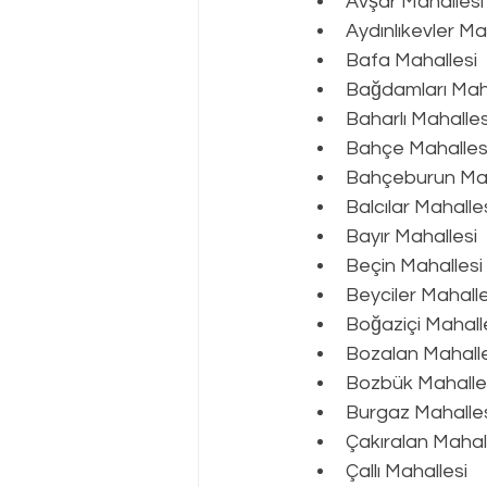
Avşar Mahallesi
Aydınlıkevler Ma
Bafa Mahallesi
Bağdamları Maha
Baharlı Mahalles
Bahçe Mahalles
Bahçeburun Mah
Balcılar Mahalle
Bayır Mahallesi
Beçin Mahallesi
Beyciler Mahalle
Boğaziçi Mahall
Bozalan Mahalle
Bozbük Mahalle
Burgaz Mahalle
Çakıralan Mahal
Çallı Mahallesi