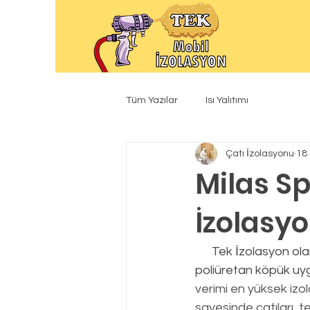
Tüm Yazılar
Isı Yalıtımı
Çatı İzolasyonu
18 
Milas S
İzolasy
      Tek İzolasyon olarak yaptığımız tüm ısı yalıtım uygulamalarında gönül rahatlığıyla 
poliüretan köpük uyg
verimi en yüksek izo
sayesinde çatıları, te