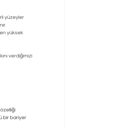
li yüzeyler 
ır.
en yüksek   
nı verdiğimizi 
zelliği 
 bir bariyer 