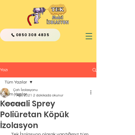
0850 308 4835
Yazı
Tüm Yazılar
Çatı İzolasyonu
Tüm Yazılar
1 Ağu 2021
2 dakikada okunur
Kocaali Sprey
Isı Yalıtımı
Poliüretan Köpük
İzolasyon
      Tek İzolasyon olarak yaptığımız tüm 