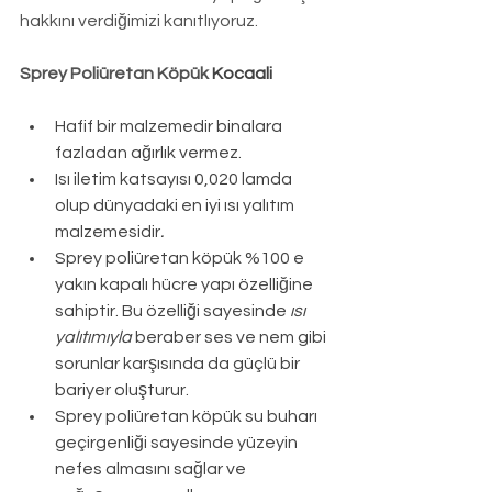
hakkını verdiğimizi kanıtlıyoruz.
Sprey Poliüretan Köpük 
Kocaali
Hafif bir malzemedir binalara 
fazladan ağırlık vermez.
Isı iletim katsayısı 0,020 lamda 
olup dünyadaki en iyi ısı yalıtım 
malzemesidir
.
Sprey poliüretan köpük %100 e 
yakın kapalı hücre yapı özelliğine 
sahiptir. Bu özelliği sayesinde 
ısı 
yalıtımıyla
 beraber ses ve nem gibi 
sorunlar karşısında da güçlü bir 
bariyer oluşturur.
Sprey poliüretan köpük su buharı 
geçirgenliği sayesinde yüzeyin 
nefes almasını sağlar ve 