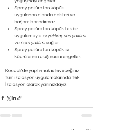
yoğuşmayı engeller.
Sprey poliüretan köpük 
uygulanan alanda bakteri ve 
haşere barındırmaz.
Sprey poliüretan köpük tek bir 
uygulamayla 
ısı yalıtımı
, 
ses yalıtımı
ve 
nem yalıtımı
 sağlar.
Sprey poliüretan köpük ısı 
köprülerinin oluşmasını engeller.
Kocaali
'de yaptırmak isteyeceğiniz 
tüm izolasyon uygulamalarında Tek 
İzolasyon olarak yanınızdayız.