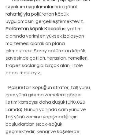
ısı yalıtım uygulamalarında gönül 
rahatlığıyla poliüretan köpük 
uygulamasını gerçekleştirmekteyiz. 
Poliüretan köpük Kocaali
 ısı yalıtım
alanında verimi en yüksek izolasyon 
malzemesi olarak ön plana 
çıkmaktadır. 
Sprey poliüretan köpük
sayesinde çatıları, terasları, temelleri, 
trapez saclar gibi birçok alanı  izole 
edebilmekteyiz.
Poliüretan köpüğün
 strafor, taş yünü, 
cam yünü gibi malzemelere göre ısı 
iletim katsayısı daha düşüktür(0,020 
Lamda). Bunun yanında cam yünü ve 
taş yünü zemine yapışmadığı için 
boşluklardan sıcak-soğuk 
geçmektedir, kenar ve köşelerde 