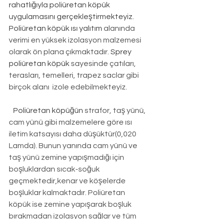
rahatlığıyla poliüretan köpük 
uygulamasını gerçekleştirmekteyiz. 
Poliüretan köpük ısı yalıtım
 alanında 
verimi en yüksek izolasyon malzemesi 
olarak ön plana çıkmaktadır. 
Sprey 
poliüretan köpük
 sayesinde çatıları, 
terasları, temelleri, trapez saclar gibi 
birçok alanı  izole edebilmekteyiz.
Poliüretan köpüğün
 strafor, taş yünü, 
cam yünü gibi malzemelere göre ısı 
iletim katsayısı daha düşüktür(0,020 
Lamda). Bunun yanında cam yünü ve 
taş yünü zemine yapışmadığı için 
boşluklardan sıcak-soğuk 
geçmektedir,kenar ve köşelerde 
boşluklar kalmaktadır. Poliüretan 
köpük ise zemine yapışarak boşluk 
bırakmadan izolasyon sağlar ve tüm 