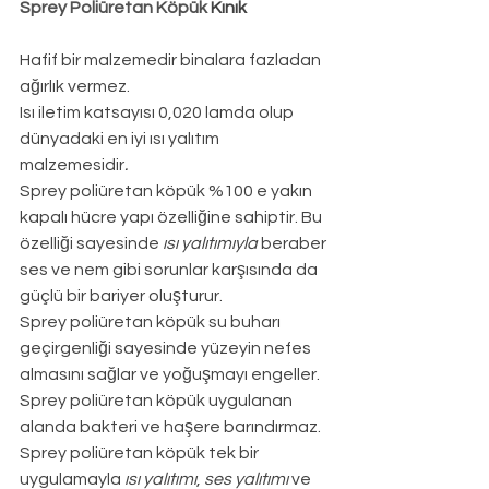
Sprey Poliüretan Köpük 
Kınık
Hafif bir malzemedir binalara fazladan 
ağırlık vermez.
Isı iletim katsayısı 0,020 lamda olup 
dünyadaki en iyi ısı yalıtım 
malzemesidir
.
Sprey poliüretan köpük %100 e yakın 
kapalı hücre yapı özelliğine sahiptir. Bu 
özelliği sayesinde 
ısı yalıtımıyla
 beraber 
ses ve nem gibi sorunlar karşısında da 
güçlü bir bariyer oluşturur.
Sprey poliüretan köpük su buharı 
geçirgenliği sayesinde yüzeyin nefes 
almasını sağlar ve yoğuşmayı engeller.
Sprey poliüretan köpük uygulanan 
alanda bakteri ve haşere barındırmaz.
Sprey poliüretan köpük tek bir 
uygulamayla 
ısı yalıtımı
, 
ses yalıtımı
 ve 