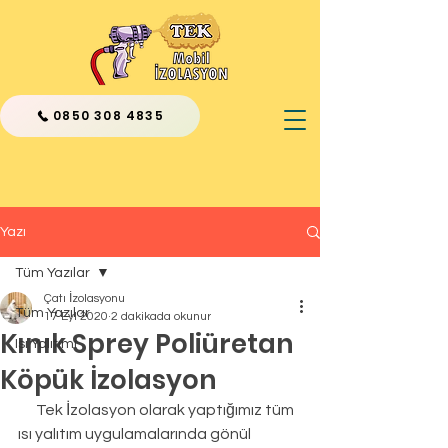
0850 308 4835
Yazı
Tüm Yazılar
Çatı İzolasyonu
Tüm Yazılar
17 Eyl 2020
2 dakikada okunur
Kınık Sprey Poliüretan
Isı Yalıtımı
Köpük İzolasyon
      Tek İzolasyon olarak yaptığımız tüm 
ısı yalıtım uygulamalarında gönül 