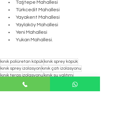
Taştepe Mahallesi
Türkcedit Mahallesi
Yayakent Mahallesi
Yaylaköy Mahallesi
Yeni Mahallesi
Yukarı Mahallesi.
kınık poliüretan köpük
kınık sprey köpük
kınık sprey izolasyon
kınık çatı izolasyonu
kınık teras izolasyonu
kınık su yalıtımı
Hepsini Gör
Son Yazılar