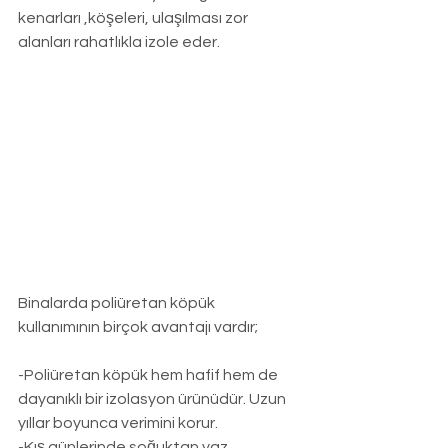
kenarları ,köşeleri, ulaşılması zor 
alanları rahatlıkla izole eder.
Binalarda poliüretan köpük 
kullanımının birçok avantajı vardır;
-Poliüretan köpük hem hafif hem de 
dayanıklı bir izolasyon ürünüdür. Uzun 
yıllar boyunca verimini korur.
-Kış günlerinde soğuktan yaz 