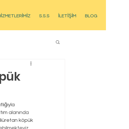
HİZMETLERİMİZ
S.S.S
İLETİŞİM
BLOG
öpük
ıtım
 alanında 
liüretan köpük
debilmekteyiz.