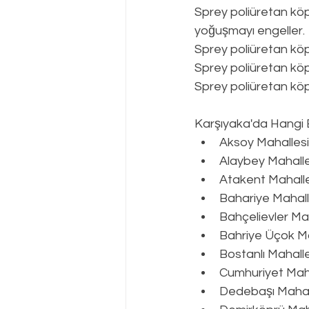
Sprey poliüretan köp
yoğuşmayı engeller.
Sprey poliüretan kö
Sprey poliüretan köp
Sprey poliüretan köpü
Karşıyaka
'da Hangi 
Aksoy Mahallesi
Alaybey Mahalle
Atakent Mahalle
Bahariye Mahall
Bahçelievler Ma
Bahriye Üçok Ma
Bostanlı Mahalle
Cumhuriyet Maha
Dedebaşı Mahal