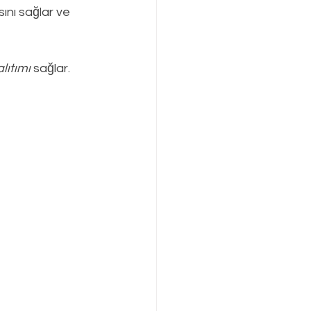
nı sağlar ve 
lıtımı
 sağlar.