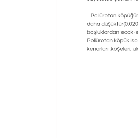
Poliüretan köpüğü
daha düşüktür(0,020
boşluklardan sıcak-
Poliüretan köpük is
kenarları ,köşeleri, ul