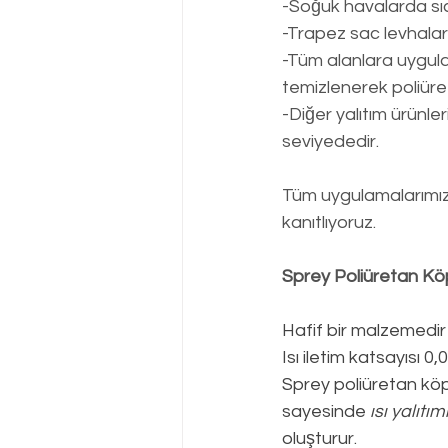
-Soğuk havalarda sı
-Trapez sac levhalar
-Tüm alanlara uygulan
temizlenerek poliüre
-Diğer yalıtım ürünl
seviyededir.
Tüm uygulamalarımızd
kanıtlıyoruz.
Sprey Poliüretan Kö
Hafif bir malzemedir
Isı iletim katsayısı 
Sprey poliüretan köpü
sayesinde 
ısı yalıtım
oluşturur.