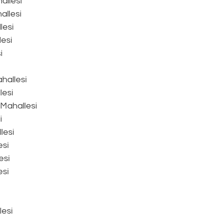
allesi
llesi
lesi
esi
i
hallesi
lesi
Mahallesi
i
lesi
esi
esi
esi
esi