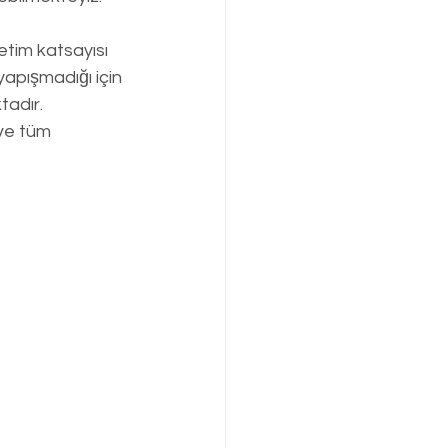
etim katsayısı 
pışmadığı için 
adır. 
ve tüm 