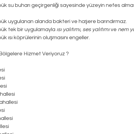
ük su buharı geçirgenliği sayesinde yüzeyin nefes alması
pük uygulanan alanda bakteri ve haşere barındırmaz.
ük tek bir uygulamayla 
ısı yalıtımı
, 
ses yalıtımı
 ve 
nem ya
k ısı köprülerinin oluşmasını engeller.
Bölgelere Hizmet Veriyoruz ?
si
si
esi
hallesi
hallesi
si
llesi
lesi