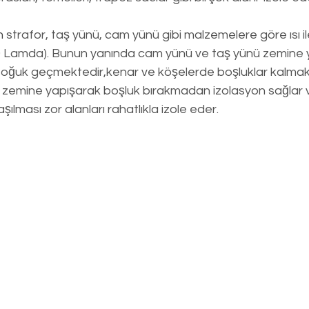
n
 strafor, taş yünü, cam yünü gibi malzemelere göre ısı il
 Lamda). Bunun yanında cam yünü ve taş yünü zemine ya
soğuk geçmektedir,kenar ve köşelerde boşluklar kalmakt
e zemine yapışarak boşluk bırakmadan izolasyon sağlar 
aşılması zor alanları rahatlıkla izole eder.