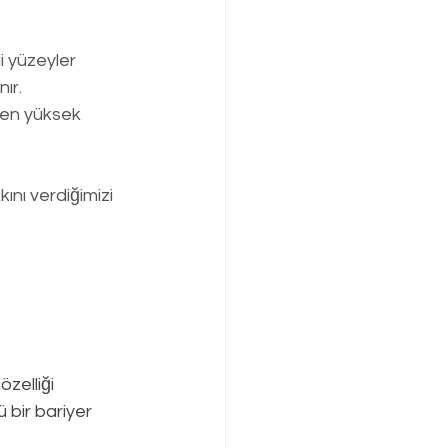
i yüzeyler 
ır.
en yüksek   
nı verdiğimizi 
zelliği 
 bir bariyer 