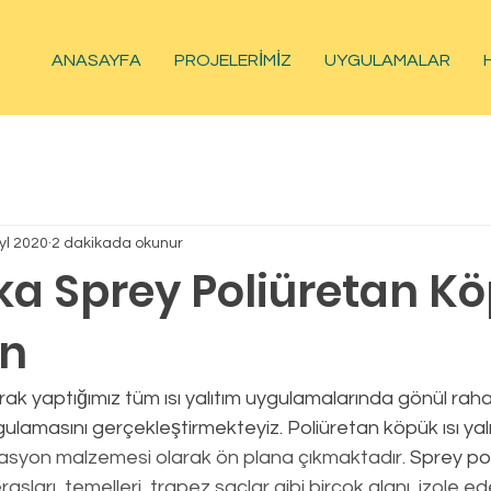
ANASAYFA
PROJELERİMİZ
UYGULAMALAR
yl 2020
2 dakikada okunur
ka Sprey Poliüretan K
on
ulamasını gerçekleştirmekteyiz. Poliüretan köpük ısı yal
lasyon malzemesi olarak ön plana çıkmaktadır. 
Sprey po
rasları, temelleri, trapez saclar gibi birçok alanı  izole e