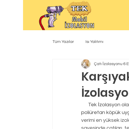
Tüm Yazılar
Isı Yalıtımı
Çatı İzolasyonu
6 E
Karşıya
İzolasy
      Tek İzolasyon olarak yaptığımız tüm ısı yalıtım uygulamalarında gönül rahatlığıyla 
poliüretan köpük uyg
verimi en yüksek izo
sayesinde çatıları, te