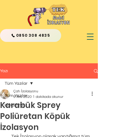
0850 308 4835
Yazı
Tüm Yazılar
Çatı İzolasyonu
Tüm Yazılar
9 Ara 2020
1 dakikada okunur
Karabük Sprey
Isı Yalıtımı
Poliüretan Köpük
İzolasyon
      Tek İzolasyon olarak yaptığımız tüm 