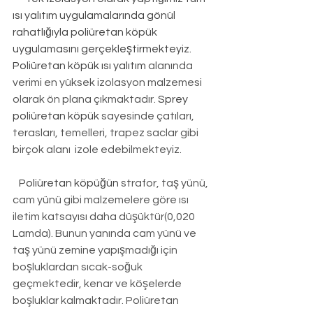
ısı yalıtım uygulamalarında gönül 
rahatlığıyla poliüretan köpük 
uygulamasını gerçekleştirmekteyiz. 
Poliüretan köpük ısı yalıtım
 alanında 
verimi en yüksek izolasyon malzemesi 
olarak ön plana çıkmaktadır. 
Sprey 
poliüretan köpük
 sayesinde çatıları, 
terasları, temelleri, trapez saclar gibi 
birçok alanı  izole edebilmekteyiz.
Poliüretan köpüğün
 strafor, taş yünü, 
cam yünü gibi malzemelere göre ısı 
iletim katsayısı daha düşüktür(0,020 
Lamda). Bunun yanında cam yünü ve 
taş yünü zemine yapışmadığı için 
boşluklardan sıcak-soğuk 
geçmektedir, kenar ve köşelerde 
boşluklar kalmaktadır. Poliüretan 