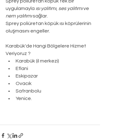
Sprey poliüretan köpük tek bir 
uygulamayla 
ısı yalıtımı
, 
ses yalıtımı
 ve 
nem yalıtımı
 sağlar.
Sprey poliüretan köpük ısı köprülerinin 
oluşmasını engeller.
Karabük
'de Hangi Bölgelere Hizmet 
Veriyoruz ?
Karabük (il merkezi)
Eflani
Eskipazar
Ovacık
Safranbolu
Yenice.