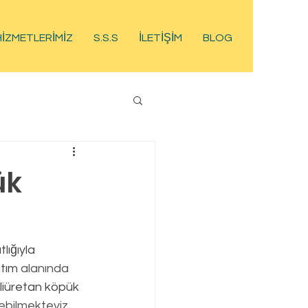
HİZMETLERİMİZ
S.S.S
İLETİŞİM
BLOG
ük
ıtım
 alanında 
liüretan köpük
debilmekteyiz.