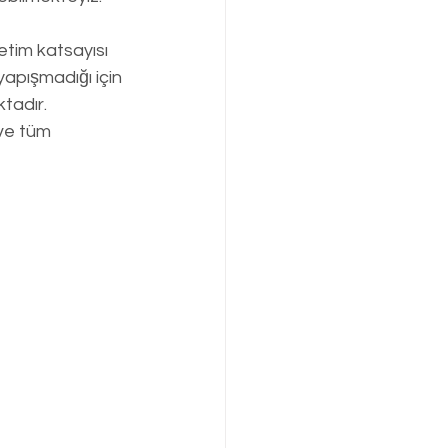
etim katsayısı 
pışmadığı için 
tadır. 
ve tüm 