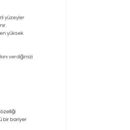
li yüzeyler 
ır.
en yüksek   
nı verdiğimizi 
zelliği 
 bir bariyer 