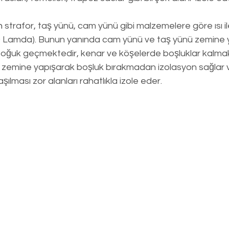
n
 strafor, taş yünü, cam yünü gibi malzemelere göre ısı il
 Lamda). Bunun yanında cam yünü ve taş yünü zemine ya
soğuk geçmektedir, kenar ve köşelerde boşluklar kalmak
e zemine yapışarak boşluk bırakmadan izolasyon sağlar 
aşılması zor alanları rahatlıkla izole eder.