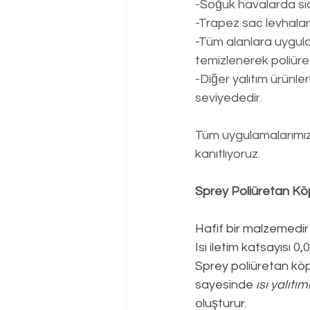
-Soğuk havalarda sı
-Trapez sac levhalar
-Tüm alanlara uygulan
temizlenerek poliüre
-Diğer yalıtım ürünl
seviyededir.
Tüm uygulamalarımızd
kanıtlıyoruz.
Sprey Poliüretan Kö
Hafif bir malzemedir
Isı iletim katsayısı 
Sprey poliüretan köpü
sayesinde 
ısı yalıtım
oluşturur.