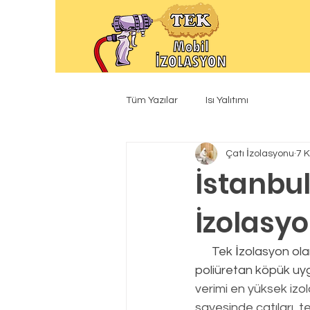
Tüm Yazılar
Isı Yalıtımı
Çatı İzolasyonu
7 
İstanbu
İzolasy
      Tek İzolasyon olarak yaptığımız tüm ısı yalıtım uygulamalarında gönül rahatlığıyla 
poliüretan köpük uyg
verimi en yüksek izo
sayesinde çatıları, te