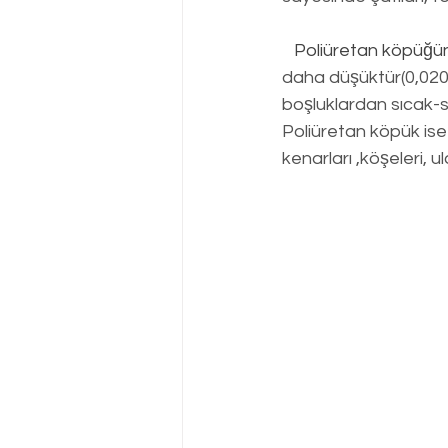
Poliüretan köpüğü
daha düşüktür(0,020
boşluklardan sıcak-
Poliüretan köpük is
kenarları ,köşeleri, ul