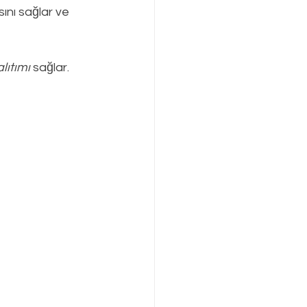
nı sağlar ve 
lıtımı
 sağlar.