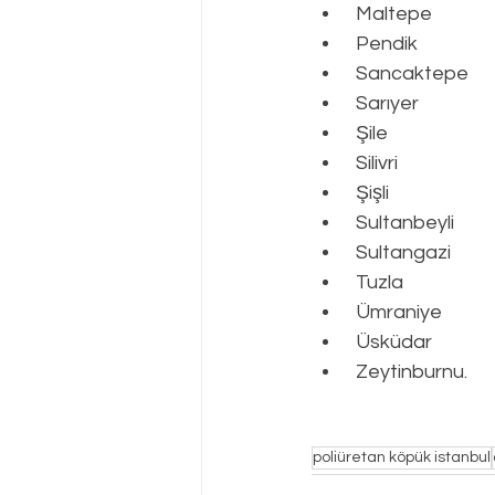
 Maltepe
 Pendik
 Sancaktepe
 Sarıyer
 Şile
 Silivri
 Şişli
 Sultanbeyli
 Sultangazi
 Tuzla
 Ümraniye
 Üsküdar
 Zeytinburnu.
poliüretan köpük istanbul