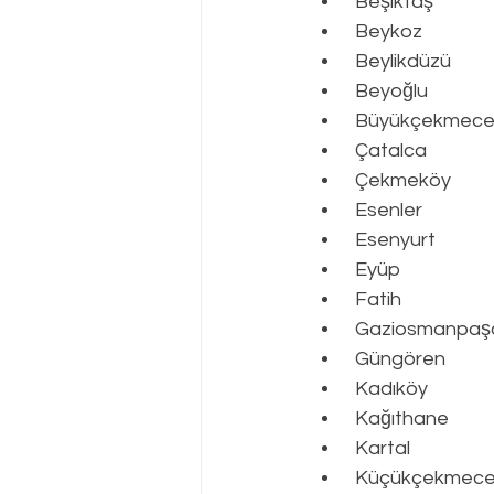
 Beşiktaş
 Beykoz
 Beylikdüzü
 Beyoğlu
 Büyükçekmec
 Çatalca
 Çekmeköy
 Esenler
 Esenyurt
 Eyüp
 Fatih
 Gaziosmanpaş
 Güngören
 Kadıköy
 Kağıthane
 Kartal
 Küçükçekmec