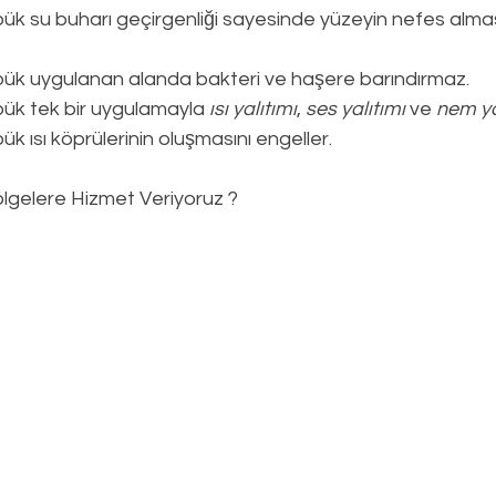
ük su buharı geçirgenliği sayesinde yüzeyin nefes alması
pük uygulanan alanda bakteri ve haşere barındırmaz.
ük tek bir uygulamayla 
ısı yalıtımı
, 
ses yalıtımı
 ve 
nem ya
k ısı köprülerinin oluşmasını engeller.
lgelere Hizmet Veriyoruz ?