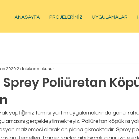
ANASAYFA
PROJELERİMİZ
UYGULAMALAR
Kas 2020
2 dakikada okunur
l Sprey Poliüretan Köp
on
ulamasını gerçekleştirmekteyiz. Poliüretan köpük ısı yal
lasyon malzemesi olarak ön plana çıkmaktadır. 
Sprey po
rasları, temelleri, trapez saclar gibi birçok alanı  izole e