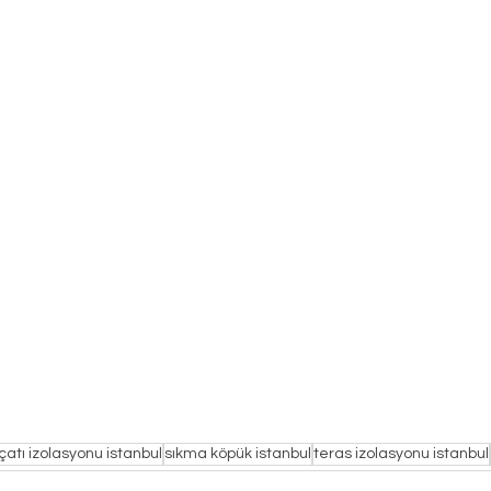
çatı izolasyonu istanbul
sıkma köpük istanbul
teras izolasyonu istanbul