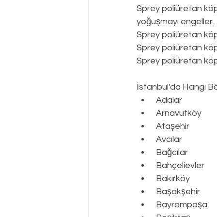
Sprey poliüretan köp
yoğuşmayı engeller.
Sprey poliüretan kö
Sprey poliüretan köp
Sprey poliüretan köpü
İstanbul
'da Hangi Bö
 Adalar
 Arnavutköy
 Ataşehir
 Avcılar
 Bağcılar
 Bahçelievler
 Bakırköy
 Başakşehir
 Bayrampaşa