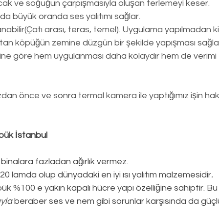
cak ve soğuğun çarpışmasıyla oluşan terlemeyi keser.
da büyük oranda ses yalıtımı sağlar.
abilir(Çatı arası, teras, temel). Uygulama yapılmadan kir
tan köpüğün zemine düzgün bir şekilde yapışması sağlan
erine göre hem uygulanması daha kolaydır hem de verimi 
an önce ve sonra termal kamera ile yaptığımız işin hakkı
pük 
İstanbul
 binalara fazladan ağırlık vermez.
0,020 lamda olup dünyadaki en iyi ısı yalıtım malzemesidir
.
k %100 e yakın kapalı hücre yapı özelliğine sahiptir. Bu ö
ıyla
 beraber ses ve nem gibi sorunlar karşısında da güçlü