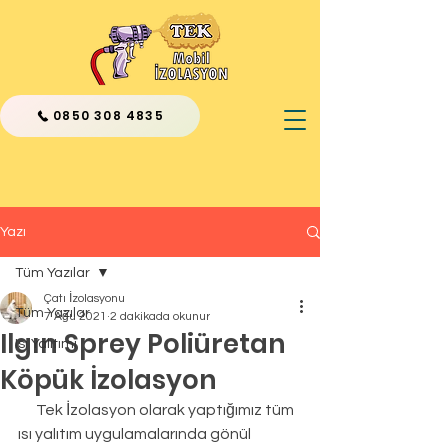
0850 308 4835
Yazı
Tüm Yazılar
Çatı İzolasyonu
Tüm Yazılar
7 Ağu 2021
2 dakikada okunur
Ilgın Sprey Poliüretan
Isı Yalıtımı
Köpük İzolasyon
      Tek İzolasyon olarak yaptığımız tüm 
ısı yalıtım uygulamalarında gönül 