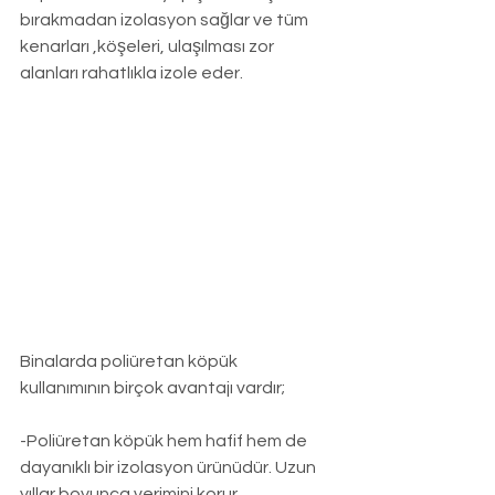
bırakmadan izolasyon sağlar ve tüm 
kenarları ,köşeleri, ulaşılması zor 
alanları rahatlıkla izole eder.
Binalarda poliüretan köpük 
kullanımının birçok avantajı vardır;
-Poliüretan köpük hem hafif hem de 
dayanıklı bir izolasyon ürünüdür. Uzun 
yıllar boyunca verimini korur.