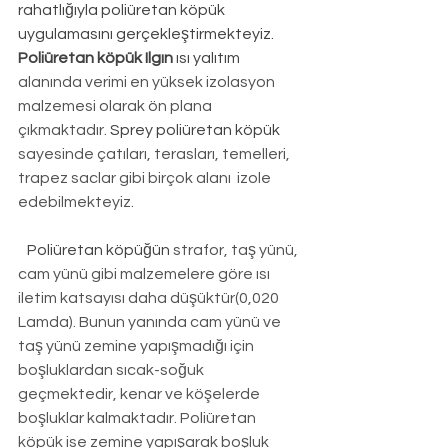
rahatlığıyla poliüretan köpük 
uygulamasını gerçekleştirmekteyiz. 
Poliüretan köpük Ilgın
 ısı yalıtım
alanında verimi en yüksek izolasyon 
malzemesi olarak ön plana 
çıkmaktadır. 
Sprey poliüretan köpük
sayesinde çatıları, terasları, temelleri, 
trapez saclar gibi birçok alanı  izole 
edebilmekteyiz.
Poliüretan köpüğün
 strafor, taş yünü, 
cam yünü gibi malzemelere göre ısı 
iletim katsayısı daha düşüktür(0,020 
Lamda). Bunun yanında cam yünü ve 
taş yünü zemine yapışmadığı için 
boşluklardan sıcak-soğuk 
geçmektedir, kenar ve köşelerde 
boşluklar kalmaktadır. Poliüretan 
köpük ise zemine yapışarak boşluk 