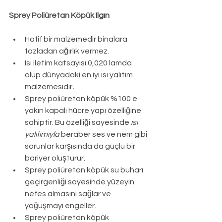
Sprey Poliüretan Köpük 
Ilgın
Hafif bir malzemedir binalara 
fazladan ağırlık vermez.
Isı iletim katsayısı 0,020 lamda 
olup dünyadaki en iyi ısı yalıtım 
malzemesidir
.
Sprey poliüretan köpük %100 e 
yakın kapalı hücre yapı özelliğine 
sahiptir. Bu özelliği sayesinde 
ısı 
yalıtımıyla
 beraber ses ve nem gibi 
sorunlar karşısında da güçlü bir 
bariyer oluşturur.
Sprey poliüretan köpük su buharı 
geçirgenliği sayesinde yüzeyin 
nefes almasını sağlar ve 
yoğuşmayı engeller.
Sprey poliüretan köpük 