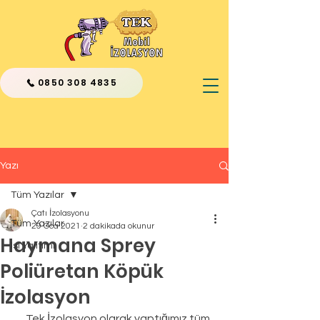
0850 308 4835
Yazı
Tüm Yazılar
Çatı İzolasyonu
Tüm Yazılar
29 Oca 2021
2 dakikada okunur
Haymana Sprey
Isı Yalıtımı
Poliüretan Köpük
İzolasyon
      Tek İzolasyon olarak yaptığımız tüm 