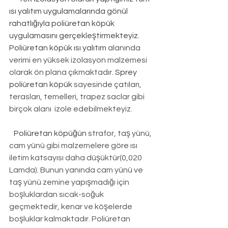
ısı yalıtım uygulamalarında gönül 
rahatlığıyla poliüretan köpük 
uygulamasını gerçekleştirmekteyiz. 
Poliüretan köpük ısı yalıtım
 alanında 
verimi en yüksek izolasyon malzemesi 
olarak ön plana çıkmaktadır. 
Sprey 
poliüretan köpük
 sayesinde çatıları, 
terasları, temelleri, trapez saclar gibi 
birçok alanı  izole edebilmekteyiz.
Poliüretan köpüğün
 strafor, taş yünü, 
cam yünü gibi malzemelere göre ısı 
iletim katsayısı daha düşüktür(0,020 
Lamda). Bunun yanında cam yünü ve 
taş yünü zemine yapışmadığı için 
boşluklardan sıcak-soğuk 
geçmektedir, kenar ve köşelerde 
boşluklar kalmaktadır. Poliüretan 