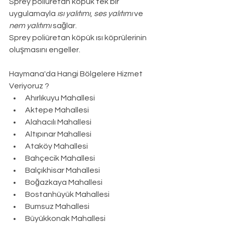
Sprey poliüretan köpük tek bir 
uygulamayla 
ısı yalıtımı
, 
ses yalıtımı
 ve 
nem yalıtımı
 sağlar.
Sprey poliüretan köpük ısı köprülerinin 
oluşmasını engeller.
Haymana
'da Hangi Bölgelere Hizmet 
Veriyoruz ?
Ahırlıkuyu Mahallesi
Aktepe Mahallesi
Alahacılı Mahallesi
Altıpınar Mahallesi
Ataköy Mahallesi
Bahçecik Mahallesi
Balçıkhisar Mahallesi
Boğazkaya Mahallesi
Bostanhüyük Mahallesi
Bumsuz Mahallesi
Büyükkonak Mahallesi