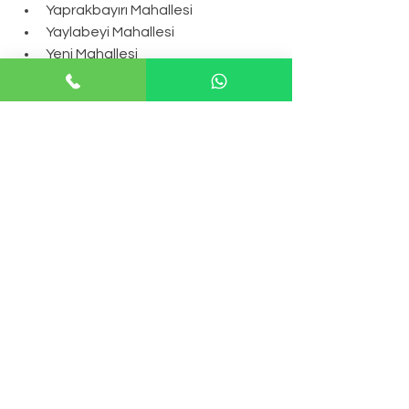
Yaprakbayırı Mahallesi
Yaylabeyi Mahallesi
Yeni Mahallesi
Yenice Mahallesi
Yeniköy Mahallesi
Yergömü Mahallesi
Yeşilköy Mahallesi
Yeşilyurt Mahallesi
Yukarısebil Mahallesi
Yurtbeyli Mahallesi.
.