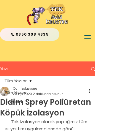
0850 308 4835
Yazı
Tüm Yazılar
Çatı İzolasyonu
Tüm Yazılar
20 Eyl 2020
2 dakikada okunur
Didim Sprey Poliüretan
Isı Yalıtımı
Köpük İzolasyon
      Tek İzolasyon olarak yaptığımız tüm 
ısı yalıtım uygulamalarında gönül 