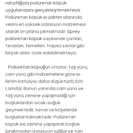
rahatlığıyla poliüretan köpük 
uygulamasını gerçekleştirmekteyiz. 
Poliüretan köpük ısı yalıtım
 alanında 
verimi en yüksek izolasyon malzemesi 
olarak ön plana çıkmaktadır. 
Sprey 
poliüretan köpük
 sayesinde çatıları, 
terasları, temelleri, trapez saclar gibi 
birçok alanı  izole edebilmekteyiz.
Poliüretan köpüğün
 strafor, taş yünü, 
cam yünü gibi malzemelere göre ısı 
iletim katsayısı daha düşüktür(0,020 
Lamda). Bunun yanında cam yünü ve 
taş yünü zemine yapışmadığı için 
boşluklardan sıcak-soğuk 
geçmektedir, kenar ve köşelerde 
boşluklar kalmaktadır. Poliüretan 
köpük ise zemine yapışarak boşluk 
bırakmadan izolasyon sağlar ve tüm 