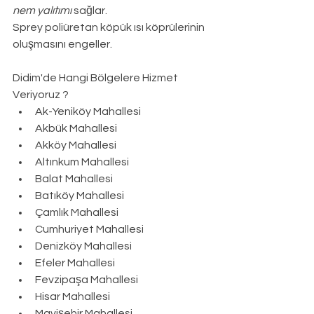
nem yalıtımı
 sağlar.
Sprey poliüretan köpük ısı köprülerinin 
oluşmasını engeller.
Didim
'de Hangi Bölgelere Hizmet 
Veriyoruz ?
Ak-Yeniköy Mahallesi
Akbük Mahallesi
Akköy Mahallesi
Altınkum Mahallesi
Balat Mahallesi
Batıköy Mahallesi
Çamlık Mahallesi
Cumhuriyet Mahallesi
Denizköy Mahallesi
Efeler Mahallesi
Fevzipaşa Mahallesi
Hisar Mahallesi
Mavişehir Mahallesi