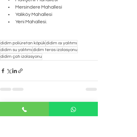
Mersindere Mahallesi
Yalıköy Mahallesi
Yeni Mahallesi.
didim poliüretan köpük
didim ısı yalıtımı
didim su yalıtımı
didim teras izolasyonu
didim çatı izolasyonu
Hepsini Gör
Son Yazılar