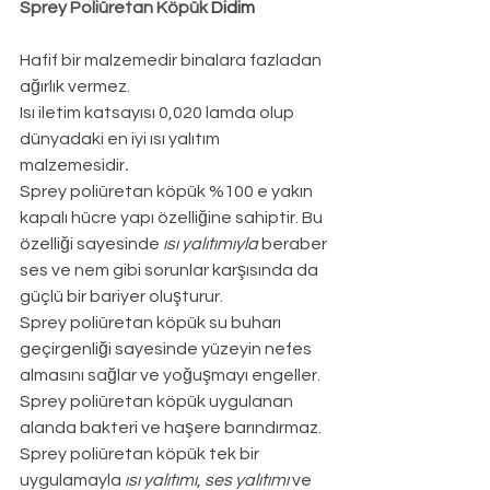
Sprey Poliüretan Köpük 
Didim
Hafif bir malzemedir binalara fazladan 
ağırlık vermez.
Isı iletim katsayısı 0,020 lamda olup 
dünyadaki en iyi ısı yalıtım 
malzemesidir
.
Sprey poliüretan köpük %100 e yakın 
kapalı hücre yapı özelliğine sahiptir. Bu 
özelliği sayesinde 
ısı yalıtımıyla
 beraber 
ses ve nem gibi sorunlar karşısında da 
güçlü bir bariyer oluşturur.
Sprey poliüretan köpük su buharı 
geçirgenliği sayesinde yüzeyin nefes 
almasını sağlar ve yoğuşmayı engeller.
Sprey poliüretan köpük uygulanan 
alanda bakteri ve haşere barındırmaz.
Sprey poliüretan köpük tek bir 
uygulamayla 
ısı yalıtımı
, 
ses yalıtımı
 ve 