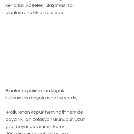
kenarları ,köşeleri, ulaşılması zor 
alanları rahatlıkla izole eder.
Binalarda poliüretan köpük 
kullanımının birçok avantajı vardır;
-Poliüretan köpük hem hafif hem de 
dayanıklı bir izolasyon ürünüdür. Uzun 
yıllar boyunca verimini korur.
-Kış günlerinde soğuktan yaz 