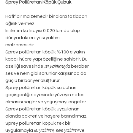
Sprey Poliüretan Köpük 
Çubuk
Hafif bir malzemedir binalara fazladan 
ağırlık vermez.
Isı iletim katsayısı 0,020 lamda olup 
dünyadaki en iyi ısı yalıtım 
malzemesidir
.
Sprey poliüretan köpük %100 e yakın 
kapalı hücre yapı özelliğine sahiptir. Bu 
özelliği sayesinde 
ısı yalıtımıyla
 beraber 
ses ve nem gibi sorunlar karşısında da 
güçlü bir bariyer oluşturur.
Sprey poliüretan köpük su buharı 
geçirgenliği sayesinde yüzeyin nefes 
almasını sağlar ve yoğuşmayı engeller.
Sprey poliüretan köpük uygulanan 
alanda bakteri ve haşere barındırmaz.
Sprey poliüretan köpük tek bir 
uygulamayla 
ısı yalıtımı
, 
ses yalıtımı
 ve 