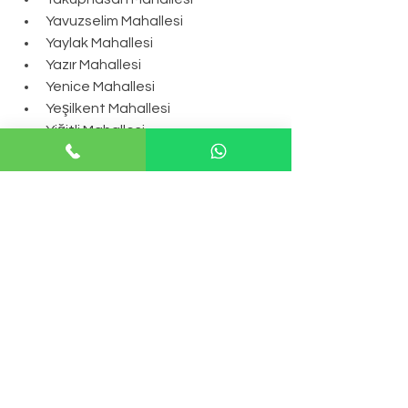
Yavuzselim Mahallesi
Yaylak Mahallesi
Yazır Mahallesi
Yenice Mahallesi
Yeşilkent Mahallesi
Yiğitli Mahallesi
Yıldırım Beyazıt Mahallesi
Yıldırımaydoğan Mahallesi
Yıldırımelören Mahallesi
Yıldırımevci Mahallesi
Yılmazköy Mahallesi
Yukarı Çavundur Mahallesi
Yukarıemirler Mahallesi
Yukarıobruk Mahallesi.
.