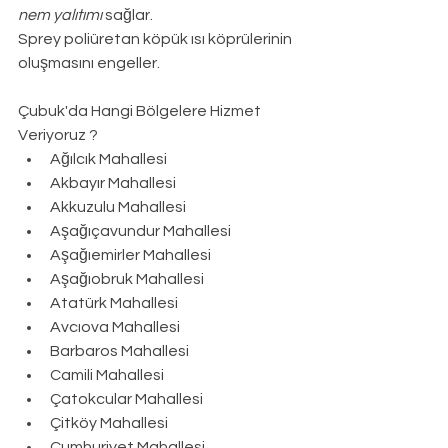
nem yalıtımı
 sağlar.
Sprey poliüretan köpük ısı köprülerinin 
oluşmasını engeller.
Çubuk
'da Hangi Bölgelere Hizmet 
Veriyoruz ?
Ağılcık Mahallesi
Akbayır Mahallesi
Akkuzulu Mahallesi
Aşağıçavundur Mahallesi
Aşağıemirler Mahallesi
Aşağıobruk Mahallesi
Atatürk Mahallesi
Avcıova Mahallesi
Barbaros Mahallesi
Camili Mahallesi
Çatokcular Mahallesi
Çitköy Mahallesi
Cumhuriyet Mahallesi