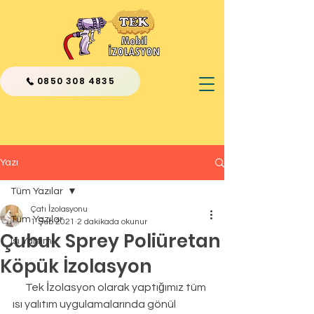
0850 308 4835
Yazı
Tüm Yazılar
Çatı İzolasyonu
Tüm Yazılar
1 Şub 2021
2 dakikada okunur
Çubuk Sprey Poliüretan
Isı Yalıtımı
Köpük İzolasyon
      Tek İzolasyon olarak yaptığımız tüm 
ısı yalıtım uygulamalarında gönül 