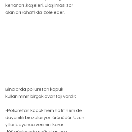
kenarları ,köşeleri, ulaşılması zor 
alanları rahatlıkla izole eder.
Binalarda poliüretan köpük 
kullanımının birçok avantajı vardır;
-Poliüretan köpük hem hafif hem de 
dayanıklı bir izolasyon ürünüdür. Uzun 
yıllar boyunca verimini korur.
-Kış günlerinde soğuktan yaz 