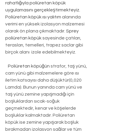
rahatlığıyla poliüretan köpük 
uygulamasını gerçekleştirmekteyiz. 
Poliüretan köpük ısı yalıtım
 alanında 
verimi en yüksek izolasyon malzemesi 
olarak ön plana çıkmaktadır. 
Sprey 
poliüretan köpük
 sayesinde çatıları, 
terasları, temelleri, trapez saclar gibi 
birçok alanı  izole edebilmekteyiz.
Poliüretan köpüğün
 strafor, taş yünü, 
cam yünü gibi malzemelere göre ısı 
iletim katsayısı daha düşüktür(0,020 
Lamda). Bunun yanında cam yünü ve 
taş yünü zemine yapışmadığı için 
boşluklardan sıcak-soğuk 
geçmektedir, kenar ve köşelerde 
boşluklar kalmaktadır. Poliüretan 
köpük ise zemine yapışarak boşluk 
bırakmadan izolasyon sağlar ve tüm 