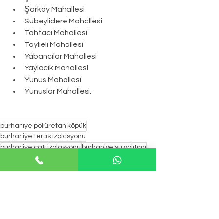
Şarköy Mahallesi
Sübeylidere Mahallesi
Tahtacı Mahallesi
Taylıeli Mahallesi
Yabancılar Mahallesi
Yaylacık Mahallesi
Yunus Mahallesi
Yunuslar Mahallesi.
burhaniye poliüretan köpük
burhaniye teras izolasyonu
burhaniye çatı izolasyonu
burhaniye su yalıtımı
burhaniye ısı yalıtımı