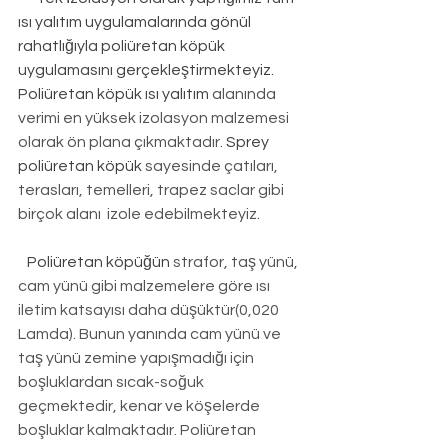
ısı yalıtım uygulamalarında gönül 
rahatlığıyla poliüretan köpük 
uygulamasını gerçekleştirmekteyiz. 
Poliüretan köpük ısı yalıtım
 alanında 
verimi en yüksek izolasyon malzemesi 
olarak ön plana çıkmaktadır. 
Sprey 
poliüretan köpük
 sayesinde çatıları, 
terasları, temelleri, trapez saclar gibi 
birçok alanı  izole edebilmekteyiz.
Poliüretan köpüğün
 strafor, taş yünü, 
cam yünü gibi malzemelere göre ısı 
iletim katsayısı daha düşüktür(0,020 
Lamda). Bunun yanında cam yünü ve 
taş yünü zemine yapışmadığı için 
boşluklardan sıcak-soğuk 
geçmektedir, kenar ve köşelerde 
boşluklar kalmaktadır. Poliüretan 