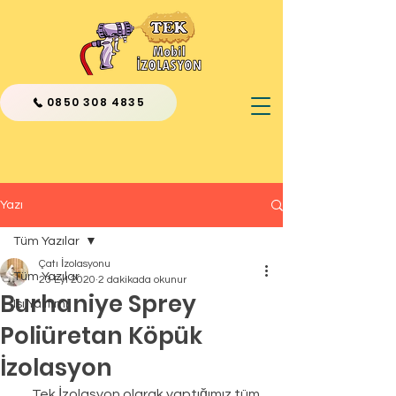
0850 308 4835
Yazı
Tüm Yazılar
Çatı İzolasyonu
Tüm Yazılar
23 Eyl 2020
2 dakikada okunur
Burhaniye Sprey
Isı Yalıtımı
Poliüretan Köpük
İzolasyon
      Tek İzolasyon olarak yaptığımız tüm 