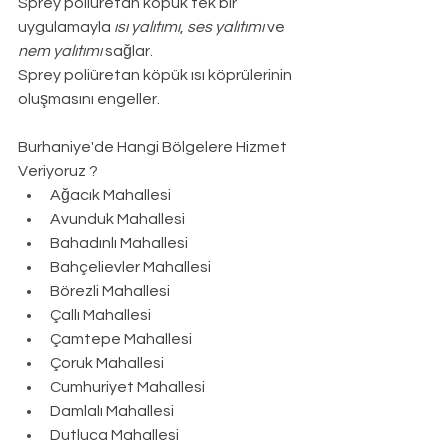
Sprey poliüretan köpük tek bir 
uygulamayla 
ısı yalıtımı
, 
ses yalıtımı
 ve 
nem yalıtımı
 sağlar.
Sprey poliüretan köpük ısı köprülerinin 
oluşmasını engeller.
Burhaniye
'de Hangi Bölgelere Hizmet 
Veriyoruz ?
Ağacık Mahallesi
Avunduk Mahallesi
Bahadınlı Mahallesi
Bahçelievler Mahallesi
Börezli Mahallesi
Çallı Mahallesi
Çamtepe Mahallesi
Çoruk Mahallesi
Cumhuriyet Mahallesi
Damlalı Mahallesi
Dutluca Mahallesi