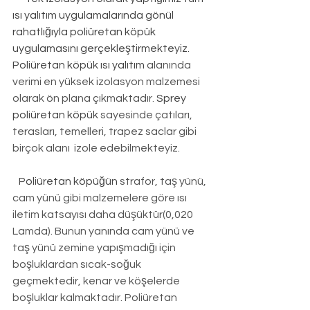
ısı yalıtım uygulamalarında gönül 
rahatlığıyla poliüretan köpük 
uygulamasını gerçekleştirmekteyiz. 
Poliüretan köpük ısı yalıtım
 alanında 
verimi en yüksek izolasyon malzemesi 
olarak ön plana çıkmaktadır. 
Sprey 
poliüretan köpük
 sayesinde çatıları, 
terasları, temelleri, trapez saclar gibi 
birçok alanı  izole edebilmekteyiz.
Poliüretan köpüğün
 strafor, taş yünü, 
cam yünü gibi malzemelere göre ısı 
iletim katsayısı daha düşüktür(0,020 
Lamda). Bunun yanında cam yünü ve 
taş yünü zemine yapışmadığı için 
boşluklardan sıcak-soğuk 
geçmektedir, kenar ve köşelerde 
boşluklar kalmaktadır. Poliüretan 