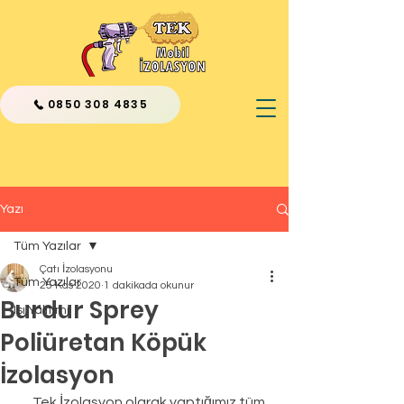
0850 308 4835
Yazı
Tüm Yazılar
Çatı İzolasyonu
Tüm Yazılar
25 Kas 2020
1 dakikada okunur
Burdur Sprey
Isı Yalıtımı
Poliüretan Köpük
İzolasyon
      Tek İzolasyon olarak yaptığımız tüm 