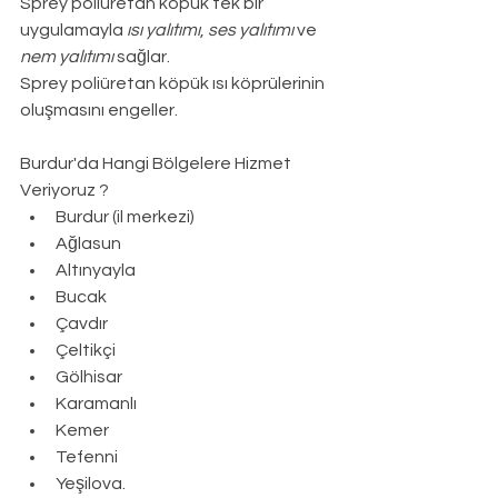
Sprey poliüretan köpük tek bir 
uygulamayla 
ısı yalıtımı
, 
ses yalıtımı
 ve 
nem yalıtımı
 sağlar.
Sprey poliüretan köpük ısı köprülerinin 
oluşmasını engeller.
Burdur
'da Hangi Bölgelere Hizmet 
Veriyoruz ?
Burdur (il merkezi)
Ağlasun
Altınyayla
Bucak
Çavdır
Çeltikçi
Gölhisar
Karamanlı
Kemer
Tefenni
Yeşilova.