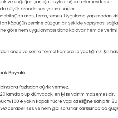
cak ve soğuğun çarpışmasıyla oluşan terlemeyi keser.
da büyük oranda ses yalıtımı sağlar.
abilir(Çatı arası,teras,temel). Uygulama yapılmadan kirl
tan köpüğün zemine düzgün bir şekilde yapışması sağlan
erine göre hem uygulanması daha kolaydır hem de verimi 
an önce ve sonra termal kamera ile yaptığımız işin hakkı
pük 
Bayraklı
 binalara fazladan ağırlık vermez.
0,020 lamda olup dünyadaki en iyi ısı yalıtım malzemesidir
.
k %100 e yakın kapalı hücre yapı özelliğine sahiptir. Bu ö
ıyla
 beraber ses ve nem gibi sorunlar karşısında da güçlü