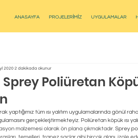
ANASAYFA
PROJELERİMİZ
UYGULAMALAR
yl 2020
2 dakikada okunur
ı Sprey Poliüretan Köp
on
ulamasını gerçekleştirmekteyiz. Poliüretan köpük ısı yal
lasyon malzemesi olarak ön plana çıkmaktadır. 
Sprey po
rasları, temelleri, trapez saclar gibi birçok alanı  izole e