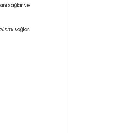
nı sağlar ve 
lıtımı
 sağlar.