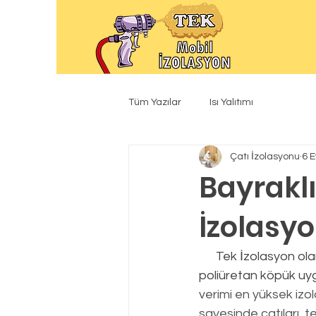
Tüm Yazılar
Isı Yalıtımı
Çatı İzolasyonu
6 E
Bayrakl
İzolasy
      Tek İzolasyon olarak yaptığımız tüm ısı yalıtım uygulamalarında gönül rahatlığıyla 
poliüretan köpük uyg
verimi en yüksek izo
sayesinde çatıları, te