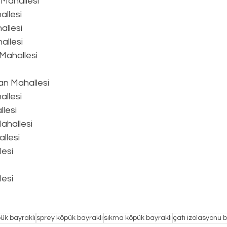
 Mahallesi
llesi
llesi
allesi
 Mahallesi
an Mahallesi
llesi
llesi
ahallesi
llesi
esi
esi
ük bayraklı
sprey köpük bayraklı
sıkma köpük bayraklı
çatı izolasyonu b