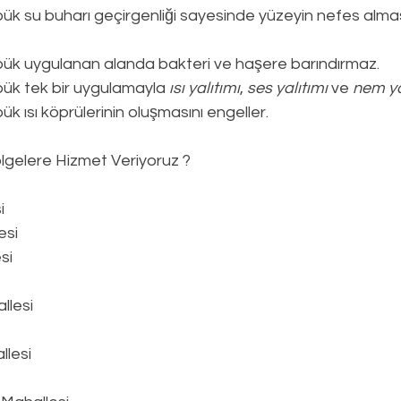
ük su buharı geçirgenliği sayesinde yüzeyin nefes alması
pük uygulanan alanda bakteri ve haşere barındırmaz.
ük tek bir uygulamayla 
ısı yalıtımı
, 
ses yalıtımı
 ve 
nem ya
k ısı köprülerinin oluşmasını engeller.
lgelere Hizmet Veriyoruz ?
i
esi
si
llesi
lesi