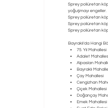
Sprey poliüretan köp
yoğuşmayı engeller.
Sprey poliüretan kö
Sprey poliüretan köp
Sprey poliüretan köpü
Bayraklı
'da Hangi Bö
75. Yıl Mahallesi
Adalet Mahalles
Alpaslan Mahall
Bayraklı Mahalle
Çay Mahallesi
Cengizhan Maha
Çiçek Mahallesi
Doğançay Mahal
Emek Mahallesi