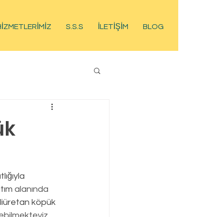
HİZMETLERİMİZ
S.S.S
İLETİŞİM
BLOG
ük
ıtım
 alanında 
liüretan köpük
debilmekteyiz.