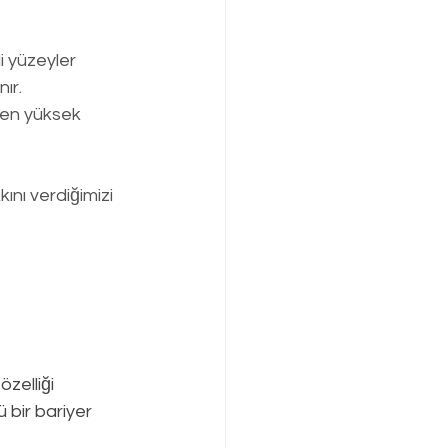
i yüzeyler 
ır.
en yüksek   
nı verdiğimizi 
zelliği 
 bir bariyer 