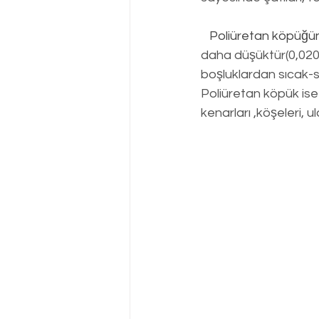
Poliüretan köpüğü
daha düşüktür(0,020
boşluklardan sıcak-
Poliüretan köpük is
kenarları ,köşeleri, ul