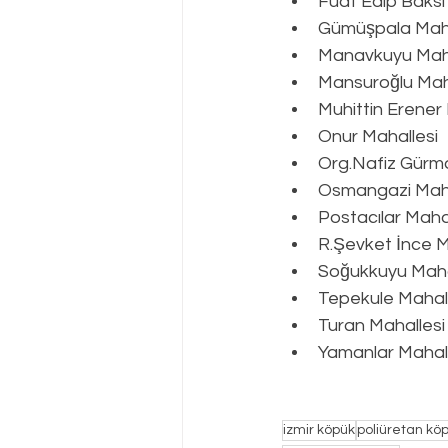
Fuat Edip Baksi
Gümüşpala Maha
Manavkuyu Maha
Mansuroğlu Mah
Muhittin Erener
Onur Mahallesi
Org.Nafiz Gürm
Osmangazi Maha
Postacılar Maha
R.Şevket İnce M
Soğukkuyu Maha
Tepekule Mahall
Turan Mahallesi
Yamanlar Mahall
izmir köpük
poliüretan köp