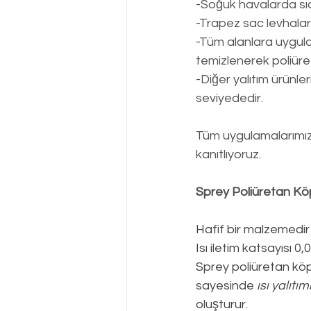
-Soğuk havalarda sı
-Trapez sac levhalar
-Tüm alanlara uygulan
temizlenerek poliüre
-Diğer yalıtım ürünl
seviyededir.
Tüm uygulamalarımızd
kanıtlıyoruz.
Sprey Poliüretan Kö
Hafif bir malzemedir
Isı iletim katsayısı 
Sprey poliüretan köpü
sayesinde 
ısı yalıtım
oluşturur.