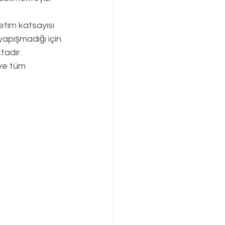
etim katsayısı 
pışmadığı için 
adır. 
ve tüm 