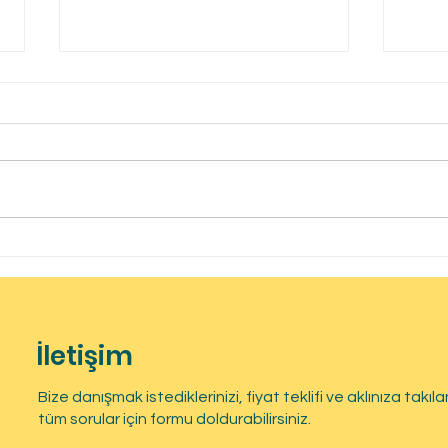
Uşak
Balıkesir Bor Yalıtım
İletişim
Bize danışmak istediklerinizi, fiyat teklifi ve aklınıza takıla
tüm sorular için formu doldurabilirsiniz.