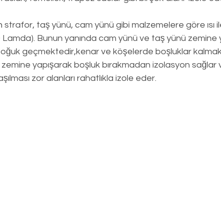
n
 strafor, taş yünü, cam yünü gibi malzemelere göre ısı il
 Lamda). Bunun yanında cam yünü ve taş yünü zemine ya
soğuk geçmektedir,kenar ve köşelerde boşluklar kalmakt
e zemine yapışarak boşluk bırakmadan izolasyon sağlar 
aşılması zor alanları rahatlıkla izole eder.