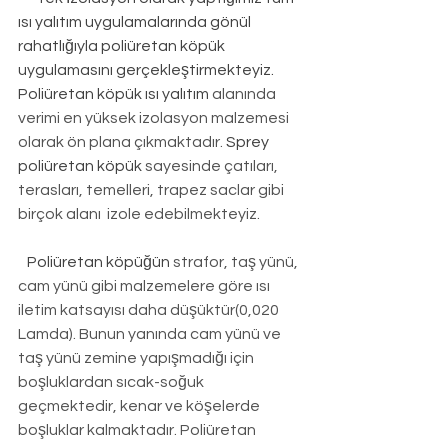
ısı yalıtım uygulamalarında gönül 
rahatlığıyla poliüretan köpük 
uygulamasını gerçekleştirmekteyiz. 
Poliüretan köpük ısı yalıtım
 alanında 
verimi en yüksek izolasyon malzemesi 
olarak ön plana çıkmaktadır. 
Sprey 
poliüretan köpük
 sayesinde çatıları, 
terasları, temelleri, trapez saclar gibi 
birçok alanı  izole edebilmekteyiz.
Poliüretan köpüğün
 strafor, taş yünü, 
cam yünü gibi malzemelere göre ısı 
iletim katsayısı daha düşüktür(0,020 
Lamda). Bunun yanında cam yünü ve 
taş yünü zemine yapışmadığı için 
boşluklardan sıcak-soğuk 
geçmektedir, kenar ve köşelerde 
boşluklar kalmaktadır. Poliüretan 