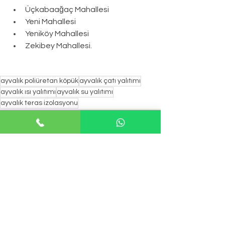
Üçkabaağaç Mahallesi
Yeni Mahallesi
Yeniköy Mahallesi
Zekibey Mahallesi.
ayvalık poliüretan köpük
ayvalık çatı yalıtımı
ayvalık ısı yalıtımı
ayvalık su yalıtımı
ayvalık teras izolasyonu
Hepsini Gör
Son Yazılar