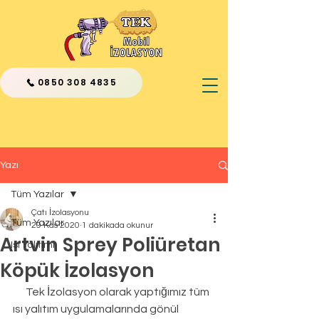
0850 308 4835
Yazı
Tüm Yazılar
Çatı İzolasyonu
Tüm Yazılar
29 Kas 2020
1 dakikada okunur
Artvin Sprey Poliüretan
Isı Yalıtımı
Köpük İzolasyon
      Tek İzolasyon olarak yaptığımız tüm 
ısı yalıtım uygulamalarında gönül 