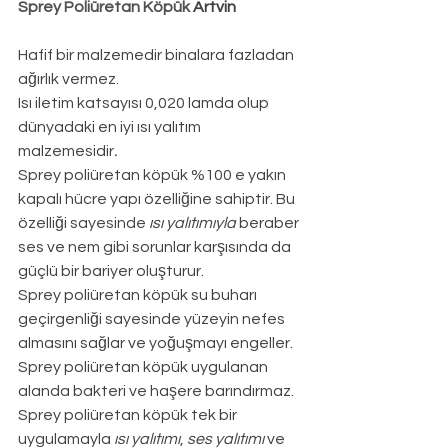
Sprey Poliüretan Köpük 
Artvin
Hafif bir malzemedir binalara fazladan 
ağırlık vermez.
Isı iletim katsayısı 0,020 lamda olup 
dünyadaki en iyi ısı yalıtım 
malzemesidir
.
Sprey poliüretan köpük %100 e yakın 
kapalı hücre yapı özelliğine sahiptir. Bu 
özelliği sayesinde 
ısı yalıtımıyla
 beraber 
ses ve nem gibi sorunlar karşısında da 
güçlü bir bariyer oluşturur.
Sprey poliüretan köpük su buharı 
geçirgenliği sayesinde yüzeyin nefes 
almasını sağlar ve yoğuşmayı engeller.
Sprey poliüretan köpük uygulanan 
alanda bakteri ve haşere barındırmaz.
Sprey poliüretan köpük tek bir 
uygulamayla 
ısı yalıtımı
, 
ses yalıtımı
 ve 