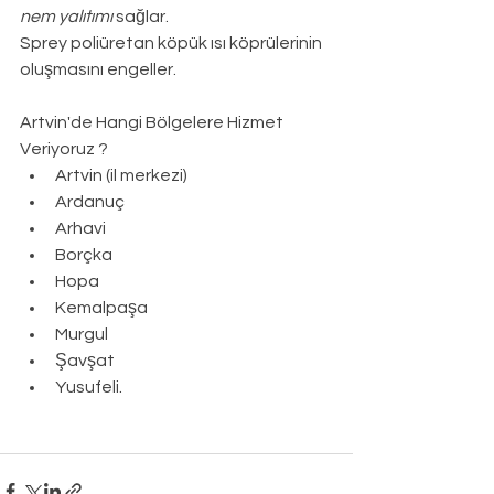
nem yalıtımı
 sağlar.
Sprey poliüretan köpük ısı köprülerinin 
oluşmasını engeller.
Artvin
'de Hangi Bölgelere Hizmet 
Veriyoruz ?
Artvin (il merkezi)
Ardanuç
Arhavi
Borçka
Hopa
Kemalpaşa
Murgul
Şavşat
Yusufeli.