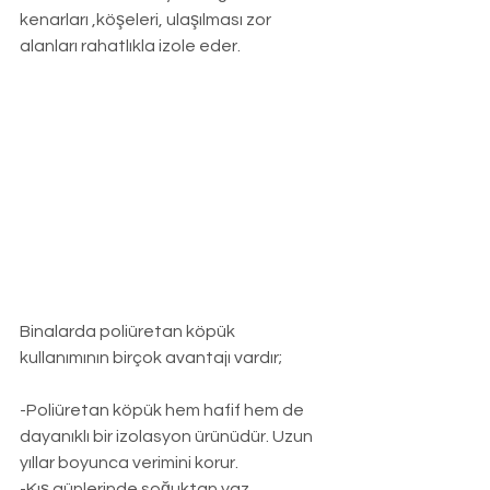
kenarları ,köşeleri, ulaşılması zor 
alanları rahatlıkla izole eder.
Binalarda poliüretan köpük 
kullanımının birçok avantajı vardır;
-Poliüretan köpük hem hafif hem de 
dayanıklı bir izolasyon ürünüdür. Uzun 
yıllar boyunca verimini korur.
-Kış günlerinde soğuktan yaz 