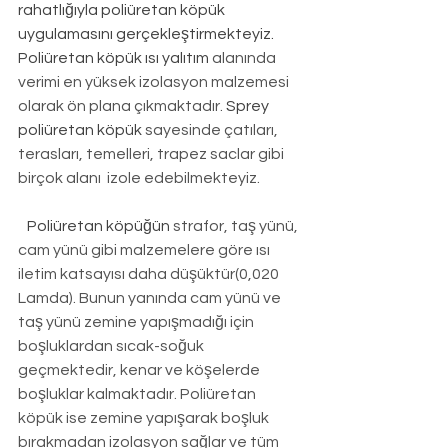
rahatlığıyla poliüretan köpük 
uygulamasını gerçekleştirmekteyiz. 
Poliüretan köpük ısı yalıtım
 alanında 
verimi en yüksek izolasyon malzemesi 
olarak ön plana çıkmaktadır. 
Sprey 
poliüretan köpük
 sayesinde çatıları, 
terasları, temelleri, trapez saclar gibi 
birçok alanı  izole edebilmekteyiz.
Poliüretan köpüğün
 strafor, taş yünü, 
cam yünü gibi malzemelere göre ısı 
iletim katsayısı daha düşüktür(0,020 
Lamda). Bunun yanında cam yünü ve 
taş yünü zemine yapışmadığı için 
boşluklardan sıcak-soğuk 
geçmektedir, kenar ve köşelerde 
boşluklar kalmaktadır. Poliüretan 
köpük ise zemine yapışarak boşluk 
bırakmadan izolasyon sağlar ve tüm 