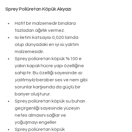
Sprey Poliüretan Köpük 
Akyazı
Hafif bir malzemedir binalara 
fazladan ağırlık vermez.
Isı iletim katsayısı 0,020 lamda 
olup dünyadaki en iyi ısı yalıtım 
malzemesidir
.
Sprey poliüretan köpük %100 e 
yakın kapalı hücre yapı özelliğine 
sahiptir. Bu özelliği sayesinde 
ısı 
yalıtımıyla
 beraber ses ve nem gibi 
sorunlar karşısında da güçlü bir 
bariyer oluşturur.
Sprey poliüretan köpük su buharı 
geçirgenliği sayesinde yüzeyin 
nefes almasını sağlar ve 
yoğuşmayı engeller.
Sprey poliüretan köpük 