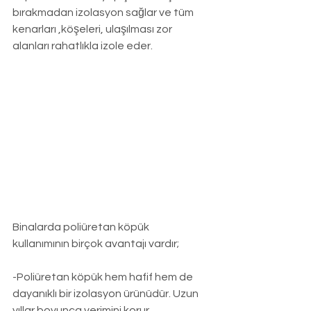
bırakmadan izolasyon sağlar ve tüm 
kenarları ,köşeleri, ulaşılması zor 
alanları rahatlıkla izole eder.
Binalarda poliüretan köpük 
kullanımının birçok avantajı vardır;
-Poliüretan köpük hem hafif hem de 
dayanıklı bir izolasyon ürünüdür. Uzun 
yıllar boyunca verimini korur.