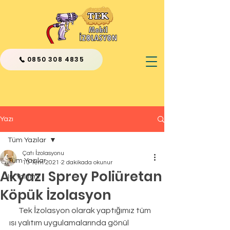
0850 308 4835
Yazı
Tüm Yazılar
Çatı İzolasyonu
Tüm Yazılar
13 Tem 2021
2 dakikada okunur
Akyazı Sprey Poliüretan
Isı Yalıtımı
Köpük İzolasyon
      Tek İzolasyon olarak yaptığımız tüm 
ısı yalıtım uygulamalarında gönül 